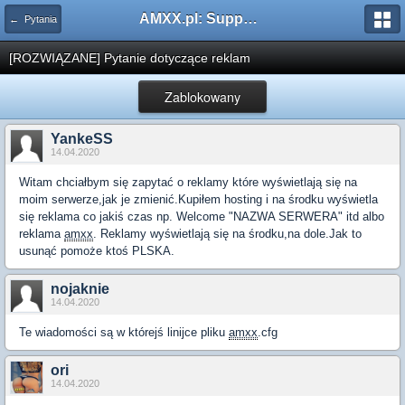
AMXX.pl: Support AMX Mod X i SourceMod
← Pytania
[ROZWIĄZANE] Pytanie dotyczące reklam
Zablokowany
YankeSS
14.04.2020
Witam chciałbym się zapytać o reklamy które wyświetlają się na
moim serwerze,jak je zmienić.Kupiłem hosting i na środku wyświetla
się reklama co jakiś czas np. Welcome "NAZWA SERWERA" itd albo
reklama
amxx
. Reklamy wyświetlają się na środku,na dole.Jak to
usunąć pomoże ktoś PLSKA.
nojaknie
14.04.2020
Te wiadomości są w którejś linijce pliku
amxx
.cfg
ori
14.04.2020