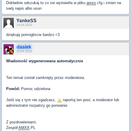
Dokładnie odszukaj to co sie wyświetla w pliku
amxx
.cfg i zmien na
swój napis albo usun
YankeSS
14.04.2020
dziękuję pomogliscie bardzo <3
dasiek
18.04.2020
Wiadomość wygenerowana automatycznie
Ten temat został zamknięty przez moderatora.
Powód:
Pomoc udzielona
Jeśli się z tym nie zgadzasz,
raportuj ten post, a moderator lub
administrator rozpatrzy go ponownie.
Z pozdrowieniami,
Zespół
AMXX
.PL