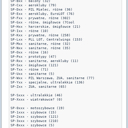
SP-Bxx - balony (32)

SP-Cxx - aerokluby (79)

SP-Dxx - PZL Mielec, różne (36)

SP-Exx - aerokluby, EuroLOT (76)

SP-Fxx - prywatne, różne (302)

SP-Gxx - różne, śmigłowce (7Cool

SP-Hxx - harcerskie, śmigłowce (21)

SP-Ixx - różne (10)

SP-Kxx - prywatne, różne (258)

SP-Lxx - PLL LOT, Centralwings (153)

SP-Mxx - sanitarne, różne (32)

SP-Nxx - sanitarne, różne (35)

SP-Oxx - różne (16)

SP-Pxx - prototypy (47)

SP-Rxx - sanitarne, aerokluby (11)

SP-Sxx - śmigłowce (121)

SP-Txx - różne (71)

SP-Uxx - sanitarne (5)

SP-Wxx - PZL Warszawa, ZUA, sanitarne (77)

SP-Yxx - specjalne, ultralekkie (136)

SP-Zxx - ZUA, sanitarne (65)

SP-Sxxx - ultralekkie (46)

SP-Xxxx - wiatrakowce? (0)

SP-0xxx - motoszybowce (19)

SP-1xxx - szybowce (15)

SP-2xxx - szybowce (121)

SP-3xxx - szybowce (210)

SP-8xxx - szybowce (5)