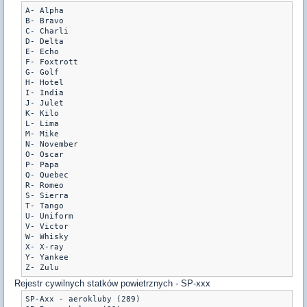
A- Alpha

B- Bravo

C- Charli

D- Delta

E- Echo

F- Foxtrott

G- Golf

H- Hotel

I- India

J- Julet

K- Kilo

L- Lima

M- Mike

N- November

O- Oscar

P- Papa

Q- Quebec

R- Romeo

S- Sierra

T- Tango

U- Uniform

V- Victor

W- Whisky

X- X-ray

Y- Yankee

Z- Zulu
Rejestr cywilnych statków powietrznych - SP-xxx
SP-Axx - aerokluby (289)
