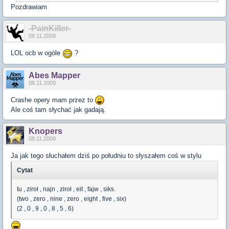
Pozdrawiam
-PainKiller-
08.11.2009
LOL ocb w ogóle
?
Abes Mapper
08.11.2009
Crashe opery mam przez to
Ale coś tam słychać jak gadają.
Knopers
08.11.2009
Ja jak tego słuchałem dziś po południu to słyszałem coś w stylu
Cytat
tu , ziroł , najn , ziroł , eit , fajw , siks.
(two , zero , nine , zero , eight , five , six)
(2 , 0 , 9 , 0 , 8 , 5 , 6)