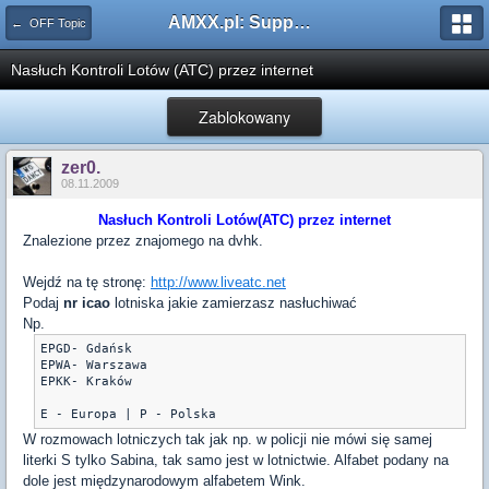
AMXX.pl: Support AMX Mod X i SourceMod
← OFF Topic
Nasłuch Kontroli Lotów (ATC) przez internet
Zablokowany
zer0.
08.11.2009
Nasłuch Kontroli Lotów(ATC) przez internet
Znalezione przez znajomego na dvhk.
Wejdź na tę stronę:
http://www.liveatc.net
Podaj
nr icao
lotniska jakie zamierzasz nasłuchiwać
Np.
EPGD- Gdańsk

EPWA- Warszawa

EPKK- Kraków

E - Europa | P - Polska
W rozmowach lotniczych tak jak np. w policji nie mówi się samej
literki S tylko Sabina, tak samo jest w lotnictwie. Alfabet podany na
dole jest międzynarodowym alfabetem Wink.