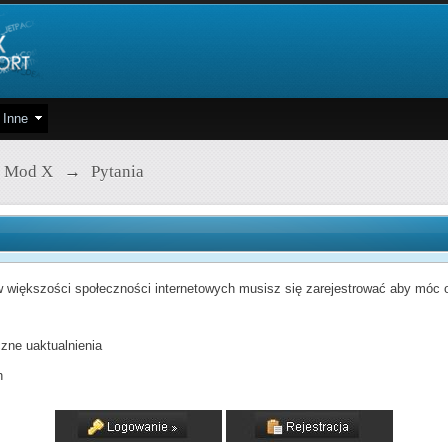
Inne
 Mod X
→
Pytania
 większości społeczności internetowych musisz się zarejestrować aby móc od
zne uaktualnienia
h