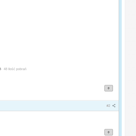
B
48 Ilość pobrań
0
#2
0