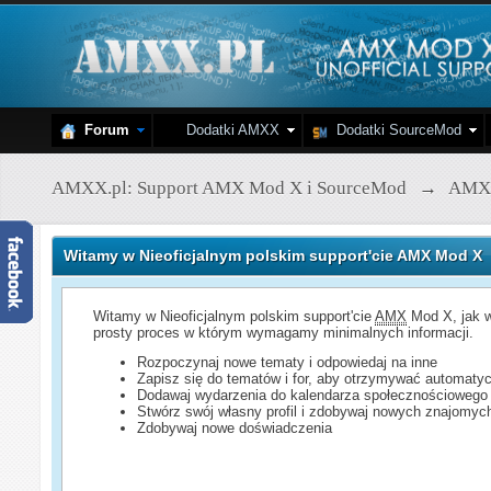
Forum
Dodatki AMXX
Dodatki SourceMod
AMXX.pl: Support AMX Mod X i SourceMod
→
AMX
Witamy w Nieoficjalnym polskim support'cie AMX Mod X
Witamy w Nieoficjalnym polskim support'cie
AMX
Mod X, jak w
prosty proces w którym wymagamy minimalnych informacji.
Rozpoczynaj nowe tematy i odpowiedaj na inne
Zapisz się do tematów i for, aby otrzymywać automatyc
Dodawaj wydarzenia do kalendarza społecznościowego
Stwórz swój własny profil i zdobywaj nowych znajomyc
Zdobywaj nowe doświadczenia