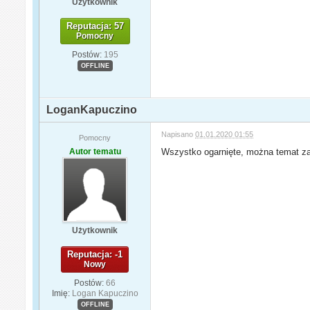
Użytkownik
Reputacja: 57
Pomocny
Postów:
195
OFFLINE
LoganKapuczino
Napisano
01.01.2020 01:55
Pomocny
Autor tematu
Wszystko ogarnięte, można temat 
Użytkownik
Reputacja: -1
Nowy
Postów:
66
Imię:
Logan Kapuczino
OFFLINE