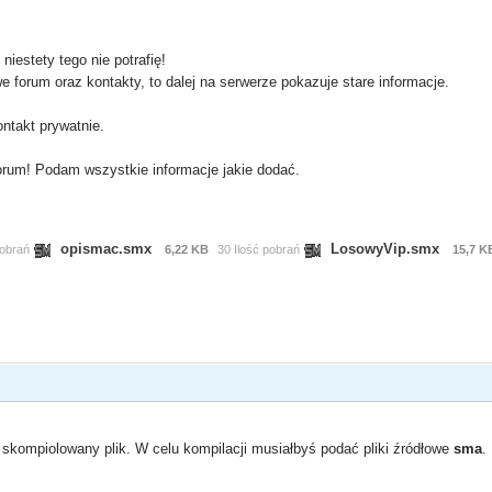
iestety tego nie potrafię!
forum oraz kontakty, to dalej na serwerze pokazuje stare informacje.
ontakt prywatnie.
forum! Podam wszystkie informacje jakie dodać.
opismac.smx
LosowyVip.smx
pobrań
6,22 KB
30 Ilość pobrań
15,7 K
 skompiolowany plik. W celu kompilacji musiałbyś podać pliki źródłowe
sma
.