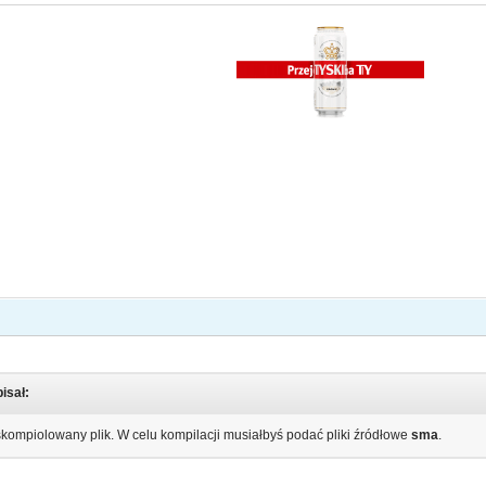
isał:
skompiolowany plik. W celu kompilacji musiałbyś podać pliki źródłowe
sma
.