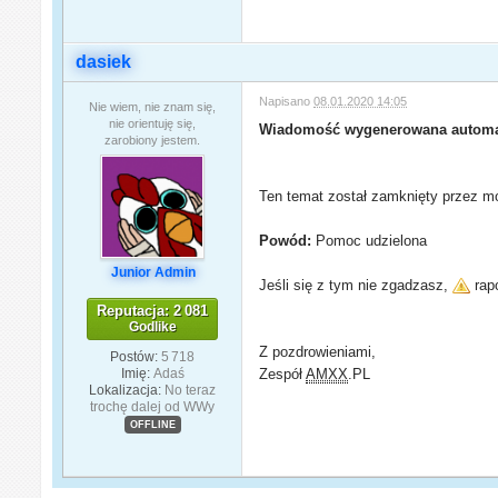
dasiek
Napisano
08.01.2020 14:05
Nie wiem, nie znam się,
nie orientuję się,
Wiadomość wygenerowana automa
zarobiony jestem.
Ten temat został zamknięty przez mo
Powód:
Pomoc udzielona
Junior Admin
Jeśli się z tym nie zgadzasz,
rapo
Reputacja: 2 081
Godlike
Z pozdrowieniami,
Postów:
5 718
Imię:
Adaś
Zespół
AMXX
.PL
Lokalizacja:
No teraz
trochę dalej od WWy
OFFLINE