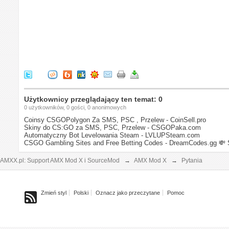
Użytkownicy przeglądający ten temat: 0
0 użytkowników, 0 gości, 0 anonimowych
Coinsy CSGOPolygon Za SMS, PSC , Przelew - CoinSell.pro
Skiny do CS:GO za SMS, PSC, Przelew - CSGOPaka.com
Automatyczny Bot Levelowania Steam - LVLUPSteam.com
CSGO Gambling Sites and Free Betting Codes - DreamCodes.gg
💸 
AMXX.pl: Support AMX Mod X i SourceMod
→
AMX Mod X
→
Pytania
Zmień styl
Polski
Oznacz jako przeczytane
Pomoc