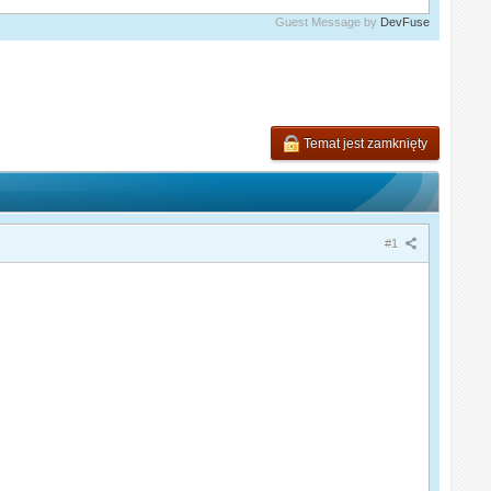
Guest Message by
DevFuse
Temat jest zamknięty
#1