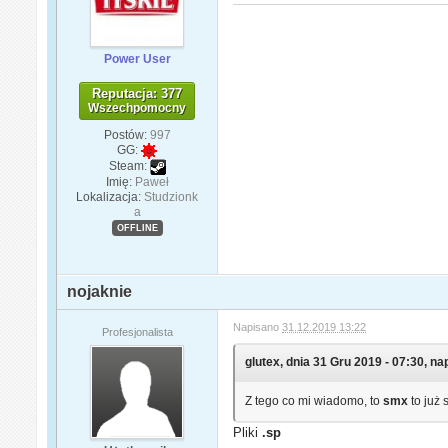
Power User
Reputacja: 377
Wszechpomocny
Postów:
997
GG:
Steam:
Imię:
Paweł
Lokalizacja:
Studzionk
a
OFFLINE
nojaknie
Napisano
31.12.2019 13:22
Profesjonalista
glutex, dnia 31 Gru 2019 - 07:30, nap
Z tego co mi wiadomo, to
smx
to już 
Pliki
.sp