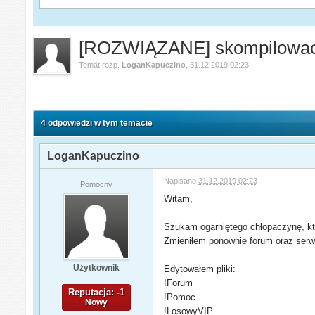
[ROZWIĄZANE] skompilowac 
Temat rozp.
LoganKapuczino
,
31.12.2019 02:23
4 odpowiedzi w tym temacie
LoganKapuczino
Napisano
31.12.2019 02:23
Pomocny
Witam,
Szukam ogarniętego chłopaczynę, któ
Zmieniłem ponownie forum oraz serwe
Użytkownik
Edytowałem pliki:
!Forum
Reputacja: -1
!Pomoc
Nowy
!LosowyVIP