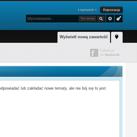
Logowanie »
Rejestracja
Ten temat
Wyświetl nową zawartość
powiadać lub zakładać nowe tematy, ale nie bój się to jest