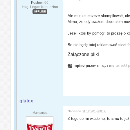
Postów:
66
Imię:
Logan Kapuczino
OFFLINE
Ale musze jeszcze skompilować, ale n
Mimo, że edytowałem dopisałem nowe 
Jeżeli ktoś by pomógł, to proszę o k
Bo nie będę tutaj reklamować sieci 
Załączone pliki
opisvipa.smx
5,71 KB
34 Ilość 
glutex
Napisano
31.12.2019 08:30
Mamamba
Z tego co mi wiadomo, to
smx
to już