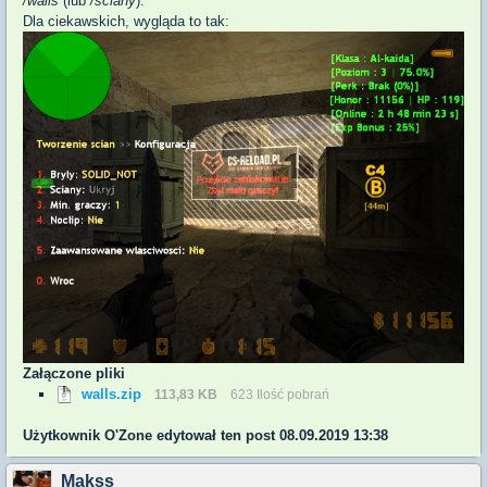
/walls
(lub
/sciany
).
Dla ciekawskich, wygląda to tak:
Załączone pliki
walls.zip
113,83 KB
623 Ilość pobrań
Użytkownik
O'Zone
edytował ten post 08.09.2019 13:38
Makss