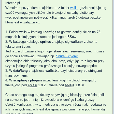
Infectia.pl.
W moim repozytorium znajdziesz też folder
walls
, gdzie znajduje się
część wymaganych plików, ale brakuje chociażby dictionary,
więc postanowiłem poświęcić kilka minut i zrobić gotową paczkę,
która jest w załączniku.
1. Folder walls w katalogu
configs
to g
otowe configi ścian
na 75
mapach
blokujących dostęp do jednego z BSów
.
2. W katalogu
katalogu
sprites
znajduje się
wall.spr
z dwoma
teksturami ścian.
Jedna z nich zawiera logo mojej starej sieci serwerów,
więc musisz
go sobie zedytować używając np.
Sprite Explorer
,
eksportując obie tekstury jako jako .bmp, edytując tą z logiem przy
użyciu jakiegoś programu graficznego i budując nowego sprite.
3. W
data/lang
znajdziesz
walls.txt
,
czyli dictionary
ze stringami
translacyjnymi
.
4. W
scripting
i
plugins
wrzuciłem plugin w dwóch wersjach,
walls_old
pod
AMXX
1.8.2. i
walls
pod
AMXX
1.8.3+.
Co do samego pluginu, ściany aktywują się blokując przejścia, jeśli
na serwerze jest mniej niż określona w configu liczba graczy.
Całość konfiguracji, w tym edycja istniejących ścian jak i dodawanie
ich na innych mapach jest dostępna z poziomu menu pod komendą