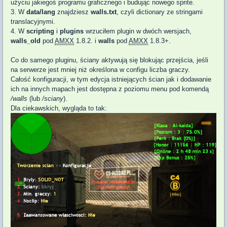
użyciu jakiegoś programu graficznego i budując nowego sprite.
3. W
data/lang
znajdziesz
walls.txt
,
czyli dictionary
ze stringami
translacyjnymi
.
4. W
scripting
i
plugins
wrzuciłem plugin w dwóch wersjach,
walls_old
pod
AMXX
1.8.2. i
walls
pod
AMXX
1.8.3+.
Co do samego pluginu, ściany aktywują się blokując przejścia, jeśli
na serwerze jest mniej niż określona w configu liczba graczy.
Całość konfiguracji, w tym edycja istniejących ścian jak i dodawanie
ich na innych mapach jest dostępna z poziomu menu pod komendą
/walls
(lub
/sciany
).
Dla ciekawskich, wygląda to tak: