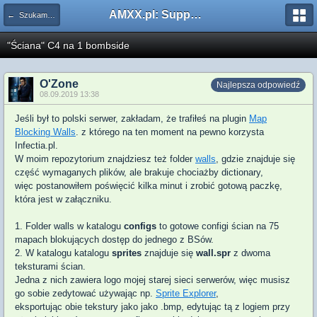
AMXX.pl: Support AMX Mod X i SourceMod
← Szukam pluginu
"Ściana" C4 na 1 bombside
O'Zone
Najlepsza odpowiedź
08.09.2019 13:38
Jeśli był to polski serwer, zakładam, że trafiłeś na plugin
Map
Blocking Walls
. z którego na ten moment na pewno korzysta
Infectia.pl.
W moim repozytorium znajdziesz też folder
walls
, gdzie znajduje się
część wymaganych plików, ale brakuje chociażby dictionary,
więc postanowiłem poświęcić kilka minut i zrobić gotową paczkę,
która jest w załączniku.
1. Folder walls w katalogu
configs
to g
otowe configi ścian
na 75
mapach
blokujących dostęp do jednego z BSów
.
2. W katalogu
katalogu
sprites
znajduje się
wall.spr
z dwoma
teksturami ścian.
Jedna z nich zawiera logo mojej starej sieci serwerów,
więc musisz
go sobie zedytować używając np.
Sprite Explorer
,
eksportując obie tekstury jako jako .bmp, edytując tą z logiem przy