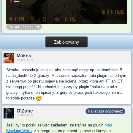
Przejdź do postu
Zablokowany
Makss
08.09.2019
Siemka, poszukuje pluginu, aby zamknąć drogę np. na bombside B
na de_dust2 do X graczy. Mianowicie widziałem taki plugin na jednym
z serwerów, po prostu pojawia się ściana, przez którą ani TT ani CT
nie mogą przejść. Nie chodzi mi o zwykły plugin "paka na b od x
graczy", tylko o ten opisany. Z góry dziękuje, jeśli takowego nie ma,
to sobie poradze
O'Zone
Najlepsza odpowiedź
08.09.2019
Jeśli był to polski serwer, zakładam, że trafiłeś na plugin
Map
Blocking Walls
. z którego na ten moment na pewno korzysta