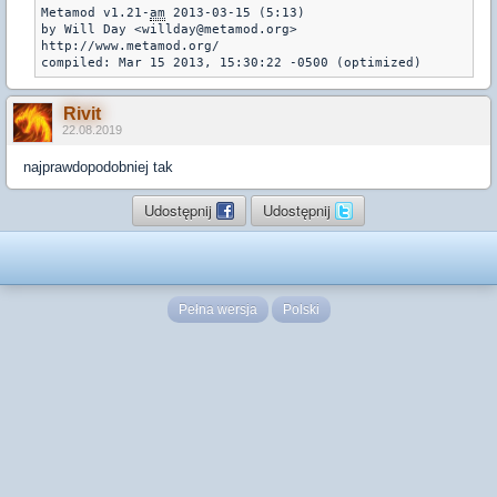
Metamod v1.21-
am
 2013-03-15 (5:13)

by Will Day <willday@metamod.org>

http://www.metamod.org/

compiled: Mar 15 2013, 15:30:22 -0500 (optimized)
Rivit
22.08.2019
najprawdopodobniej tak
Udostępnij
Udostępnij
Pełna wersja
Polski