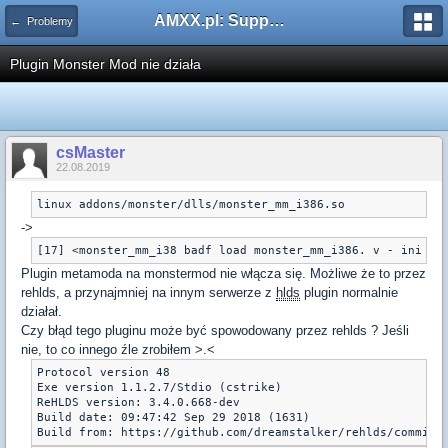
AMXX.pl: Support AMX Mod X i SourceMod
← Problemy
Plugin Monster Mod nie działa
csMaster
22.08.2019
->
Plugin metamoda na monstermod nie włącza się. Możliwe że to przez
rehlds, a przynajmniej na innym serwerze z
hlds
plugin normalnie
działał.
Czy błąd tego pluginu może być spowodowany przez rehlds ? Jeśli
nie, to co innego źle zrobiłem >.<
Protocol version 48

Exe version 1.1.2.7/Stdio (cstrike)

ReHLDS version: 3.4.0.668-dev

Build date: 09:47:42 Sep 29 2018 (1631)
