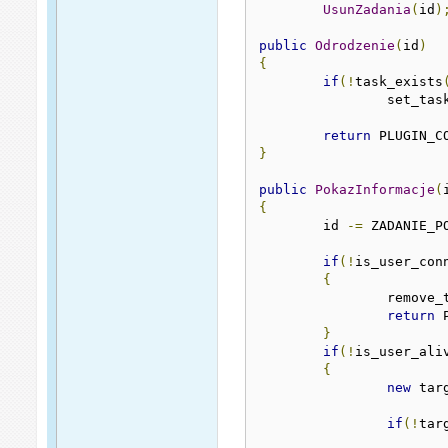
UsunZadania
(
id
)
public
Odrodzenie
(
id
)
{
if
(!
task_exists
		set_tas
return
 PLUGIN_C
}
public
PokazInformacje
(
{
	id 
-=
 ZADANIE_P
if
(!
is_user_con
{
		remove_
return
 
}
if
(!
is_user_ali
{
new
 tar
if
(!
tar