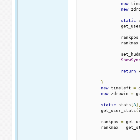
new
 tim
new
 zdr
static
 
		get_us
		rankpos
		rankmax
		set_hu
ShowSyn
return
 
}
new
 timeleft 
=
 
new
 zdrowie 
=
 g
static
 stats
[
8
]
	get_user_stats
(
	rankpos 
=
 get_u
	rankmax 
=
 get_s