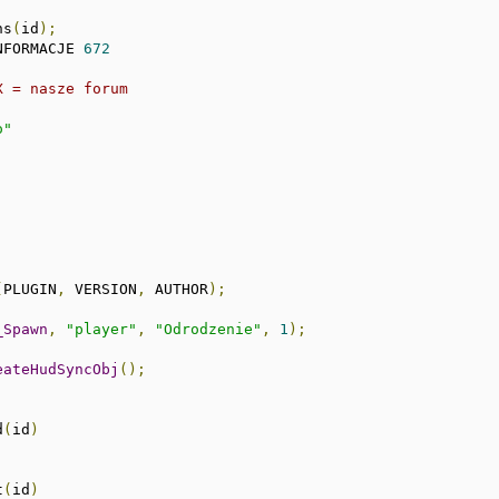
ns
(
id
);
NFORMACJE 
672
X = nasze forum
o"
(
PLUGIN
,
 VERSION
,
 AUTHOR
);
_Spawn
,
"player"
,
"Odrodzenie"
,
1
);
eateHudSyncObj
();
d
(
id
)
;
t
(
id
)