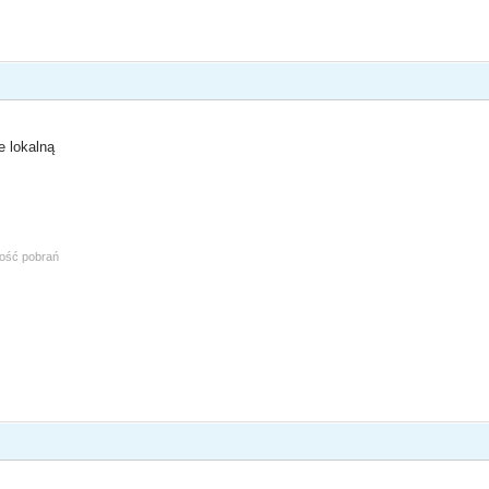
e lokalną
lość pobrań