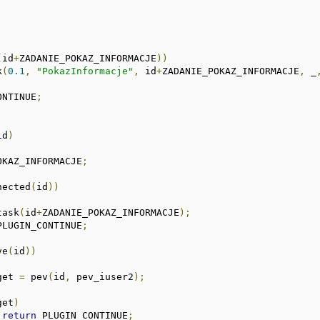
;
(
id
+
ZADANIE_POKAZ_INFORMACJE
))
k
(
0.1
,
"PokazInformacje"
,
 id
+
ZADANIE_POKAZ_INFORMACJE
,
 _
ONTINUE
;
id
)
OKAZ_INFORMACJE
;
nected
(
id
))
task
(
id
+
ZADANIE_POKAZ_INFORMACJE
);
PLUGIN_CONTINUE
;
ve
(
id
))
get 
=
 pev
(
id
,
 pev_iuser2
);
get
)
return
 PLUGIN_CONTINUE
;