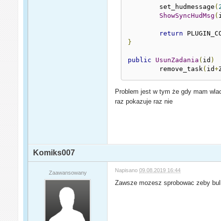
	set_hudmessage
(
ShowSyncHudMsg
(
return
 PLUGIN_C
}
public
UsunZadania
(
id
)
	remove_task
(
id
+
Problem jest w tym że gdy mam wlaczo
raz pokazuje raz nie
Komiks007
Napisano
09.08.2019 16:44
Zaawansowany
Zawsze mozesz sprobowac zeby bull