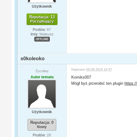
Użytkownik
Reputacja: 13
Początkujący
Postów:
87
Imię:
Mateusz
OFFLINE
s0koleoko
Napisano
09.08.2019 16:47
Życzliwy
Autor tematu
Komiks007
Mógł byś przerobić ten plugin
https:/
Użytkownik
Reputacja: 0
Nowy
Postów:
28