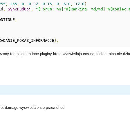
255
,
255
,
0
,
0.02
,
0.15
,
0
,
6.0
,
12.0
)
id
,
SyncHudObj
,
"[Forum: %s]^n[Ranking: %d/%d]^n[Koniec 
ONTINUE
;
ZADANIE_POKAZ_INFORMACJE
);
ny ten plugin to inne pluginy ktore wyswietlaja cos na hudzie, albo nie dzia
et damage wyswietlalo sie przez dhud