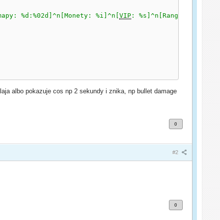
mapy: %d:%02d]^n[Monety: %i]^n[
VIP
: %s]^n[Ranga: %s %d]"
laja albo pokazuje cos np 2 sekundy i znika, np bullet damage
0
#2
0