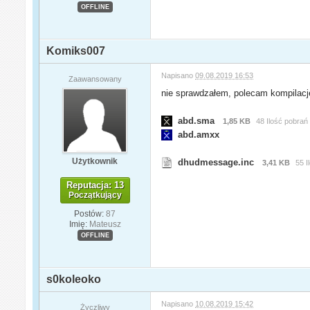
OFFLINE
Komiks007
Napisano
09.08.2019 16:53
Zaawansowany
nie sprawdzałem, polecam kompilacj
abd.sma
1,85 KB
48 Ilość pobrań
abd.amxx
Użytkownik
dhudmessage.inc
3,41 KB
55 I
Reputacja: 13
Początkujący
Postów:
87
Imię:
Mateusz
OFFLINE
s0koleoko
Napisano
10.08.2019 15:42
Życzliwy