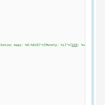
[Koniec mapy: %d:%02d]^n[Monety: %i]^n[
VIP
: %s]^n[Ranga: