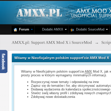
Forum
Dodatki AMXX
Dodatki SourceMod
AMXX.pl: Support AMX Mod X i SourceMod
→
Scri
Witamy w Nieoficjalnym polskim support'cie AMX Mod X
Witamy w Nieoficjalnym polskim support'cie
AMX
Mod X, jak w
prosty proces w którym wymagamy minimalnych informacji.
Rozpoczynaj nowe tematy i odpowiedaj na inne
Zapisz się do tematów i for, aby otrzymywać automatyc
Dodawaj wydarzenia do kalendarza społecznościowego
Stwórz swój własny profil i zdobywaj nowych znajomyc
Zdobywaj nowe doświadczenia