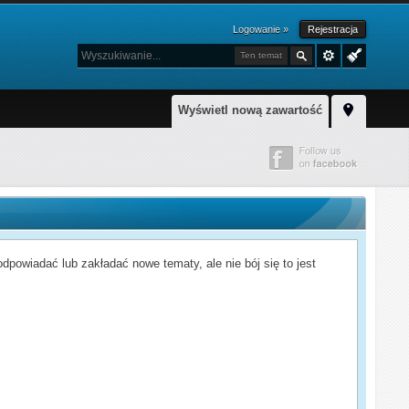
Logowanie »
Rejestracja
Ten temat
Wyświetl nową zawartość
powiadać lub zakładać nowe tematy, ale nie bój się to jest