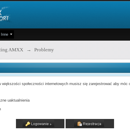
Inne
pting AMXX
→
Problemy
 większości społeczności internetowych musisz się zarejestrować aby móc od
zne uaktualnienia
h