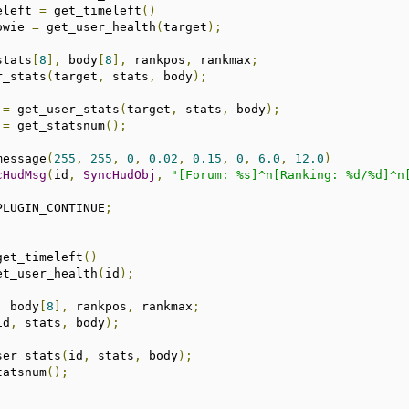
eleft 
=
 get_timeleft
()
owie 
=
 get_user_health
(
target
);
stats
[
8
],
 body
[
8
],
 rankpos
,
 rankmax
;
er_stats
(
target
,
 stats
,
 body
);
 
=
 get_user_stats
(
target
,
 stats
,
 body
);
 
=
 get_statsnum
();
dmessage
(
255
,
255
,
0
,
0.02
,
0.15
,
0
,
6.0
,
12.0
)
cHudMsg
(
id
,
SyncHudObj
,
"[Forum: %s]^n[Ranking: %d/%d]^n
PLUGIN_CONTINUE
;
get_timeleft
()
et_user_health
(
id
);
,
 body
[
8
],
 rankpos
,
 rankmax
;
id
,
 stats
,
 body
);
ser_stats
(
id
,
 stats
,
 body
);
tatsnum
();