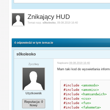
Znikający HUD
Temat rozp.
s0koleoko
,
09.08.2019 16:40
4 odpowiedzi w tym temacie
s0koleoko
Napisano
09.08.2019 16:40
Życzliwy
Mam taki kod do wyswietlania inform
#include
<amxmodx>
#include
<amxmisc>
Użytkownik
#include
<hamsandwich>
#include
<csx>
Reputacja: 0
#include
<fun>
Nowy
#include
<fakemeta>