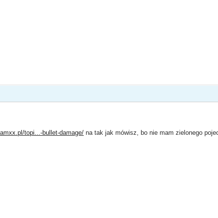
/amxx.pl/topi...-bullet-damage/
na tak jak mówisz, bo nie mam zielonego pojec