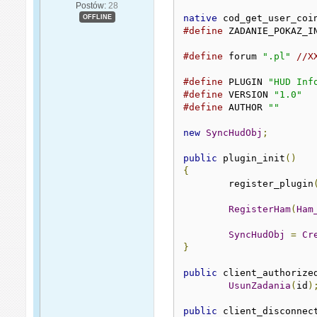
Postów:
28
native
 cod_get_user_coi
OFFLINE
#define
 ZADANIE_POKAZ_I
#define
 forum 
".pl"
//X
#define
 PLUGIN 
"HUD Inf
#define
 VERSION 
"1.0"
#define
 AUTHOR 
""
new
SyncHudObj
;
public
 plugin_init
()
{
	register_plugin
RegisterHam
(
Ham
SyncHudObj
=
Cr
}
public
 client_authorize
UsunZadania
(
id
)
public
 client_disconnec