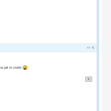
#3
ia jak to zrobić
0