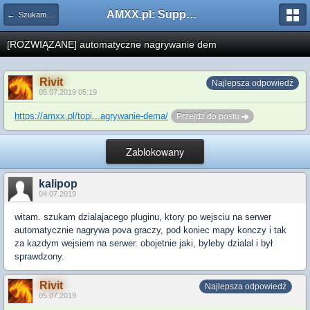
AMXX.pl: Support AMX Mod X i SourceMod
← Szukam pluginu
[ROZWIĄZANE] automatyczne nagrywanie dem
Rivit
Najlepsza odpowiedź
05.07.2019 05:19
https://amxx.pl/topi...agrywanie-dema/
Przejdź do postu
Zablokowany
kalipop
04.07.2019
witam. szukam dzialajacego pluginu, ktory po wejsciu na serwer
automatycznie nagrywa pova graczy, pod koniec mapy konczy i tak
za kazdym wejsiem na serwer. obojetnie jaki, byleby dzialal i był
sprawdzony.
Rivit
Najlepsza odpowiedź
05.07.2019