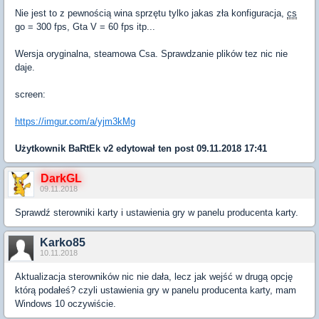
Nie jest to z pewnością wina sprzętu tylko jakas zła konfiguracja,
cs
go = 300 fps, Gta V = 60 fps itp...
Wersja oryginalna, steamowa Csa. Sprawdzanie plików tez nic nie
daje.
screen:
https://imgur.com/a/yjm3kMg
Użytkownik
BaRtEk v2
edytował ten post 09.11.2018 17:41
DarkGL
09.11.2018
Sprawdź sterowniki karty i ustawienia gry w panelu producenta karty.
Karko85
10.11.2018
Aktualizacja sterowników nic nie dała, lecz jak wejść w drugą opcję
którą podałeś? czyli ustawienia gry w panelu producenta karty, mam
Windows 10 oczywiście.