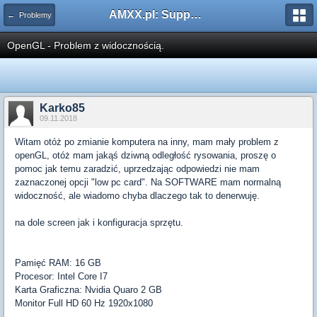
AMXX.pl: Support AMX Mod X i SourceMod
← Problemy
OpenGL - Problem z widocznością.
Karko85
09.11.2018
Witam otóż po zmianie komputera na inny, mam mały problem z
openGL, otóż mam jakąś dziwną odległość rysowania, proszę o
pomoc jak temu zaradzić, uprzedzając odpowiedzi nie mam
zaznaczonej opcji "low pc card". Na SOFTWARE mam normalną
widoczność, ale wiadomo chyba dlaczego tak to denerwuję.
na dole screen jak i konfiguracja sprzętu.
Pamięć RAM: 16 GB
Procesor: Intel Core I7
Karta Graficzna: Nvidia Quaro 2 GB
Monitor Full HD 60 Hz 1920x1080