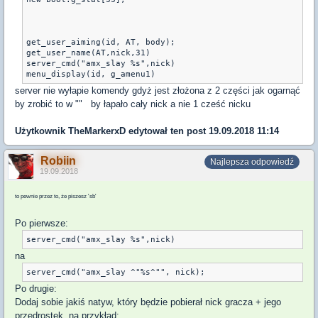
get_user_aiming(id, AT, body);

get_user_name(AT,nick,31)

server_cmd("amx_slay %s",nick)

server nie wyłapie komendy gdyż jest złożona z 2 części jak ogarnąć
by zrobić to w "" by łapało cały nick a nie 1 cześć nicku
Użytkownik
TheMarkerxD
edytował ten post 19.09.2018 11:14
Robiin
Najlepsza odpowiedź
19.09.2018
to pewnie przez to, że piszesz 'sb'
Po pierwsze:
na
Po drugie:
Dodaj sobie jakiś natyw, który będzie pobierał nick gracza + jego
przedrostek, na przykład: