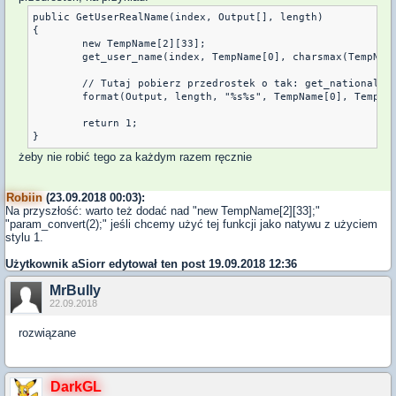
public GetUserRealName(index, Output[], length)

{

	new TempName[2][33];

	get_user_name(index, TempName[0], charsmax(TempName[]));

	// Tutaj pobierz przedrostek o tak: get_nationality(index, TempName[1], chasrmax(TempName[]));

	format(Output, length, "%s%s", TempName[0], TempName[1]);

	return 1;

żeby nie robić tego za każdym razem ręcznie
Robiin
(23.09.2018 00:03):
Na przyszłość: warto też dodać nad "new TempName[2][33];"
"param_convert(2);" jeśli chcemy użyć tej funkcji jako natywu z użyciem
stylu 1.
Użytkownik
aSiorr
edytował ten post 19.09.2018 12:36
MrBully
22.09.2018
rozwiązane
DarkGL