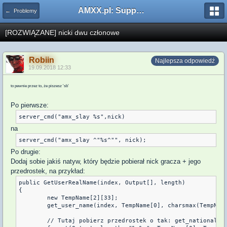
AMXX.pl: Support AMX Mod X i SourceMod
← Problemy
[ROZWIĄZANE] nicki dwu członowe
Robiin
Najlepsza odpowiedź
19.09.2018 12:33
to pewnie przez to, że piszesz 'sb'
Po pierwsze:
na
Po drugie:
Dodaj sobie jakiś natyw, który będzie pobierał nick gracza + jego
przedrostek, na przykład:
public GetUserRealName(index, Output[], length)

{

	new TempName[2][33];

	get_user_name(index, TempName[0], charsmax(TempName[]));

	// Tutaj pobierz przedrostek o tak: get_nationality(index, TempName[1], chasrmax(TempName[]));
