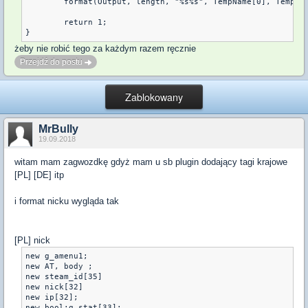
	format(Output, length, "%s%s", TempName[0], TempName[1]);

	return 1;

żeby nie robić tego za każdym razem ręcznie
Przejdź do postu
Zablokowany
MrBully
19.09.2018
witam mam zagwozdkę gdyż mam u sb plugin dodający tagi krajowe
[PL] [DE] itp
i format nicku wygląda tak
[PL] nick
new g_amenu1;

new AT, body ;

new steam_id[35] 

new nick[32] 

new ip[32];

new bool:g_stat[33];
