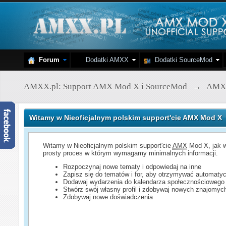
Forum
Dodatki AMXX
Dodatki SourceMod
AMXX.pl: Support AMX Mod X i SourceMod
→
AMX
Witamy w Nieoficjalnym polskim support'cie AMX Mod X
Witamy w Nieoficjalnym polskim support'cie
AMX
Mod X, jak w
prosty proces w którym wymagamy minimalnych informacji.
Rozpoczynaj nowe tematy i odpowiedaj na inne
Zapisz się do tematów i for, aby otrzymywać automatyc
Dodawaj wydarzenia do kalendarza społecznościowego
Stwórz swój własny profil i zdobywaj nowych znajomyc
Zdobywaj nowe doświadczenia