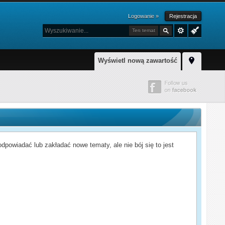
Logowanie »
Rejestracja
Ten temat
Wyświetl nową zawartość
powiadać lub zakładać nowe tematy, ale nie bój się to jest