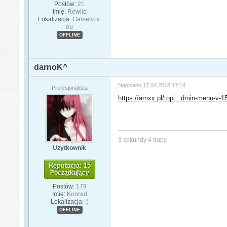
Postów:
21
Imię:
Rewilo
Lokalizacja:
GameKox.
eu
OFFLINE
darnoK^
Napisano
17.04.2018 17:14
Profesjonalista
https://amxx.pl/topi...dmin-menu-v-1
3 sekundy 4 trupy
Użytkownik
Reputacja: 15
Początkujący
Postów:
179
Imię:
Konrad
Lokalizacja:
:)
OFFLINE