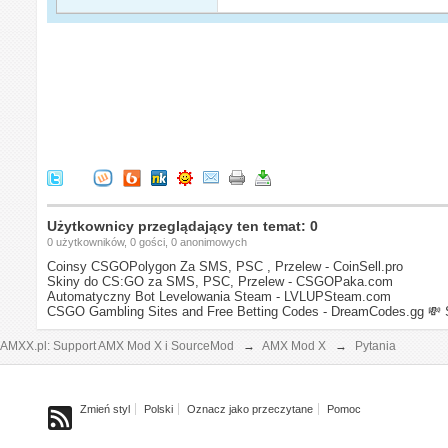
Użytkownicy przeglądający ten temat: 0
0 użytkowników, 0 gości, 0 anonimowych
Coinsy CSGOPolygon Za SMS, PSC , Przelew - CoinSell.pro
Skiny do CS:GO za SMS, PSC, Przelew - CSGOPaka.com
Automatyczny Bot Levelowania Steam - LVLUPSteam.com
CSGO Gambling Sites and Free Betting Codes - DreamCodes.gg
💸 
AMXX.pl: Support AMX Mod X i SourceMod
→
AMX Mod X
→
Pytania
Zmień styl
Polski
Oznacz jako przeczytane
Pomoc