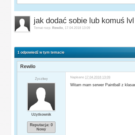
jak dodać sobie lub komuś lvl
Temat rozp.
Rewilo
,
17.04.2018 13:09
1 odpowiedź w tym temacie
Rewilo
Napisano
17.04.2018 13:09
Życzliwy
Witam mam serwer Paintball z klasam
Użytkownik
Reputacja: 0
Nowy