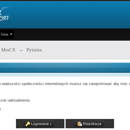
Inne
 Mod X
→
Pytania
 większości społeczności internetowych musisz się zarejestrować aby móc od
zne uaktualnienia
h