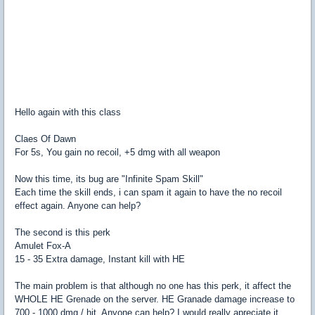
Hello again with this class
Claes Of Dawn
For 5s, You gain no recoil, +5 dmg with all weapon
Now this time, its bug are "Infinite Spam Skill"
Each time the skill ends, i can spam it again to have the no recoil
effect again. Anyone can help?
The second is this perk
Amulet Fox-A
15 - 35 Extra damage, Instant kill with HE
The main problem is that although no one has this perk, it affect the
WHOLE HE Grenade on the server. HE Granade damage increase to
700 - 1000 dmg / hit. Anyone can help? I would really apreciate it.