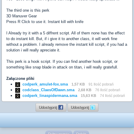
The third one is this perk
3D Manuver Gear
Press R Click to use it. Instant kill with knife
I Already try it with a 5 diffrent script. All of them none has the effect
to do instant kill. But, if i give it to another class, it will work fine
without a problem. I already remove the instant kill script, if you had a
solution i will really apreciate it.
This perk is a hook script. If you can find another hook script, or
something like snap blade in attack on titan, i will really gratefull.
Załączone pliki
codperk_amulet-fox.sma
1,57 KB
91 Ilość pobrań
codclass_ClaesOfDawn.sma
2,68 KB
76 Ilość pobrań
codperk_linaspidermana.sma
15,63 KB
74 Ilość pobrań
Udostępnij
Udostępnij