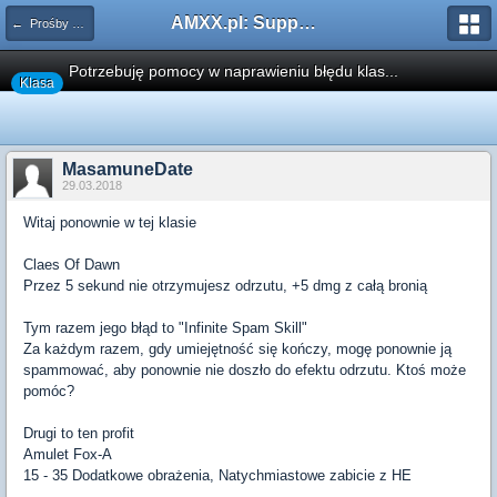
AMXX.pl: Support AMX Mod X i SourceMod
← Prośby o Klasę/Perk
Potrzebuję pomocy w naprawieniu błędu klas...
Klasa
MasamuneDate
29.03.2018
Witaj ponownie w tej klasie
Claes Of Dawn
Przez 5 sekund nie otrzymujesz odrzutu, +5 dmg z całą bronią
Tym razem jego błąd to "Infinite Spam Skill"
Za każdym razem, gdy umiejętność się kończy, mogę ponownie ją
spammować, aby ponownie nie doszło do efektu odrzutu. Ktoś może
pomóc?
Drugi to ten profit
Amulet Fox-A
15 - 35 Dodatkowe obrażenia, Natychmiastowe zabicie z HE