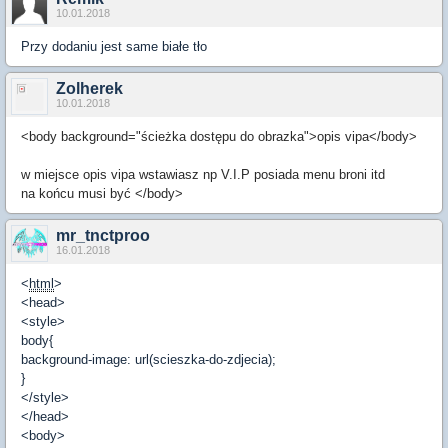
10.01.2018
Przy dodaniu jest same białe tło
Zolherek
10.01.2018
<body background="ścieżka dostępu do obrazka">opis vipa</body>
w miejsce opis vipa wstawiasz np V.I.P posiada menu broni itd
na końcu musi być </body>
mr_tnctproo
16.01.2018
<
html
>
<head>
<style>
body{
background-image: url(scieszka-do-zdjecia);
}
</style>
</head>
<body>