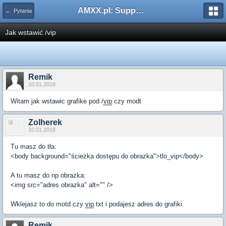
AMXX.pl: Support AMX Mod X i SourceMod
← Pytania
Jak wstawić /vip
Remik
10.01.2018
Witam jak wstawic grafike pod /
vip
czy modt
Zolherek
10.01.2018
Tu masz do tła:
<body background="ścieżka dostępu do obrazka">tlo_vip</body>
A tu masz do np obrazka:
<img src="adres obrazka" alt="" />
Wklejasz to do motd czy
vip
.txt i podajesz adres do grafiki.
Remik