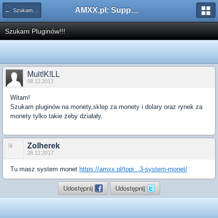
AMXX.pl: Support AMX Mod X i SourceMod
← Szukam pluginu
Szukam Pluginów!!!
Mult!K!LL
08.12.2017
Witam!
Szukam pluginów na monety,sklep za monety i dolary oraz rynek za
monety tylko takie żeby działały.
Zolherek
26.12.2017
Tu masz system monet
https://amxx.pl/topi...3-system-monet/
Udostępnij
Udostępnij