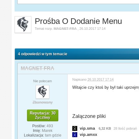
Prośba O Dodanie Menu
Temat rozp.
MAGNET FRA
,
26.10.2017 17:14
4 odpowiedzi w tym temacie
MAGNET FRA
Napisano
26.10.2017 17:14
Nie polecam
Witajcie czy ktoś by był taki uprzej
Zbanowany
Reputacja: 30
Załączone pliki
Życzliwy
Postów:
493
vip.sma
6,32 KB
28 Ilość pobrań
Imię:
Marek
vip.amxx
Lokalizacja:
tam gdzie