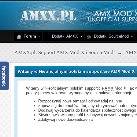
Forum
Dodatki AMXX
Dodatki SourceMod
AMXX.pl: Support AMX Mod X i SourceMod
→
AMX
Witamy w Nieoficjalnym polskim support'cie AMX Mod X
Witamy w Nieoficjalnym polskim support'cie
AMX
Mod X, jak w
prosty proces w którym wymagamy minimalnych informacji.
Rozpoczynaj nowe tematy i odpowiedaj na inne
Zapisz się do tematów i for, aby otrzymywać automatyc
Dodawaj wydarzenia do kalendarza społecznościowego
Stwórz swój własny profil i zdobywaj nowych znajomyc
Zdobywaj nowe doświadczenia