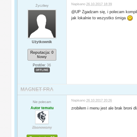
Napisano
26.10.2017 18:39
Życzliwy
@UP Zgadzam się, i polecam kompilow
jak lokalnie to wszystko śmiga
Użytkownik
Reputacja: 0
Nowy
Postów:
36
OFFLINE
MAGNET FRA
Napisano
26.10.2017 20:26
Nie polecam
Autor tematu
zrobiłem i menu jest ale brak broni d
Zbanowany