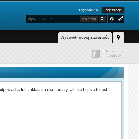
Logowanie »
Rejestracja
Ten temat
Wyświetl nową zawartość
powiadać lub zakładać nowe tematy, ale nie bój się to jest