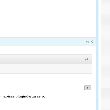
#5
0
 napisze pluginów za zero.