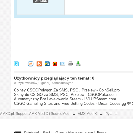
OFFLINE
Użytkownicy przeglądający ten temat: 0
0 użytkowników, 0 gości, 0 anonimowych
Coinsy CSGOPolygon Za SMS, PSC , Przelew - CoinSell.pro
Skiny do CS:GO za SMS, PSC, Przelew - CSGOPaka.com
Automatyczny Bot Levelowania Steam - LVLUPSteam.com
CSGO Gambling Sites and Free Betting Codes - DreamCodes.gg
💸 
AMXX.pl: Support AMX Mod X i SourceMod
→
AMX Mod X
→
Pytania
Zmień styl
Polski
Oznacz jako przeczytane
Pomoc