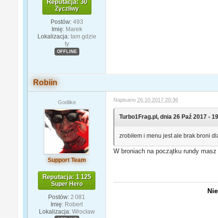
Reputacja: 30
Życzliwy
Postów:
493
Imię:
Marek
Lokalizacja:
tam gdzie
ty
OFFLINE
Robiin
Napisano
26.10.2017 20:36
Godlike
Turbo1Frag.pl, dnia 26 Paź 2017 - 19
zrobiłem i menu jest ale brak broni d
W broniach na początku rundy masz
Support Team
Reputacja: 1 125
Super Hero
Nie
Postów:
2 081
Imię:
Robert
Lokalizacja:
Wrocław