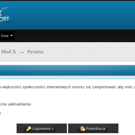
Inne
 Mod X
→
Pytania
 większości społeczności internetowych musisz się zarejestrować aby móc od
zne uaktualnienia
h