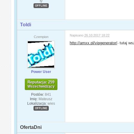
ty
OFFLINE
Toldi
Napisano
26.10.2017 18:22
Czempion
http://amxx.pl/vipgenerator/
- tutaj w
Power User
Reputacja: 259
Wszechwidzący
Postów:
841
Imię:
Mateusz
Lokalizacja:
wies
OFFLINE
OfertaDni