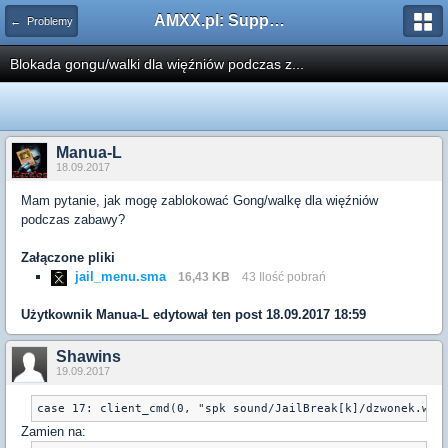
AMXX.pl: Support AMX Mod X i SourceMod
← Problemy
Blokada gongu/walki dla więźniów podczas z...
Manua-L
18.09.2017
Mam pytanie, jak mogę zablokować Gong/walkę dla więźniów
podczas zabawy?
Załączone pliki
jail_menu.sma
16,43 KB
43 Ilość pobrań
Użytkownik
Manua-L
edytował ten post 18.09.2017 18:59
Shawins
19.09.2017
Zamien na: