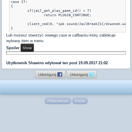
case 17: 

{

	if(jail_get_play_game_id() > 7)

		return PLUGIN_CONTINUE;

	client_cmd(0, "spk sound/JailBreak[k]/dzwonek.wav");

Lub możesz stworzyć nowego case w callbacku który zablokuje
wybrany item w menu
Spoiler
Użytkownik
Shawins
edytował ten post 19.09.2017 21:02
Udostępnij
Udostępnij
Pełna wersja
Polski