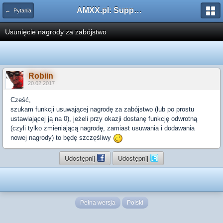
AMXX.pl: Support AMX Mod X i SourceMod
← Pytania
Usunięcie nagrody za zabójstwo
Robiin
20.02.2017
Cześć,
szukam funkcji usuwającej nagrodę za zabójstwo (lub po prostu
ustawiającej ją na 0), jeżeli przy okazji dostanę funkcję odwrotną
(czyli tylko zmieniającą nagrodę, zamiast usuwania i dodawania
nowej nagrody) to będę szczęśliwy
Udostępnij
Udostępnij
Pełna wersja
Polski