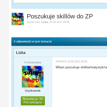
Poszukuje skillów do ZP
Temat rozp.
Lizka
,
14.02.2017 06:55
5 odpowiedzi w tym temacie
Lizka
Napisano
14.02.2017 06:55
Profesjonalista
Witam poszukuje skillów/statystyk/u
Użytkownik
Reputacja: 15
Początkujący