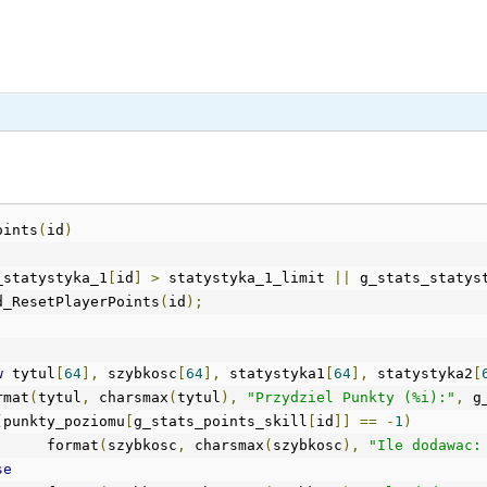
oints
(
id
)
_statystyka_1
[
id
]
>
 statystyka_1_limit 
||
 g_stats_statys
fwd_ResetPlayerPoints
(
id
);
w
 tytul
[
64
],
 szybkosc
[
64
],
 statystyka1
[
64
],
 statystyka2
[
ormat
(
tytul
,
 charsmax
(
tytul
),
"Przydziel Punkty (%i):"
,
 g
(
punkty_poziomu
[
g_stats_points_skill
[
id
]]
==
-
1
)
			format
(
szybkosc
,
 charsmax
(
szybkosc
),
"Ile dodawac:
se