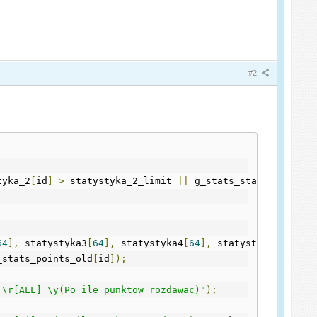
#2
tyka_2
[
id
]
>
 statystyka_2_limit 
||
 g_stats_statystyka_3
[
64
],
 statystyka3
[
64
],
 statystyka4
[
64
],
 statystyka5
[
64
],
 
_stats_points_old
[
id
]);
 \r[ALL] \y(Po ile punktow rozdawac)"
);