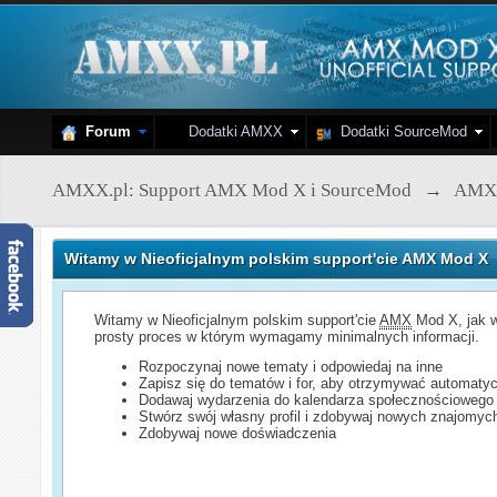
Forum
Dodatki AMXX
Dodatki SourceMod
AMXX.pl: Support AMX Mod X i SourceMod
→
AMX
Witamy w Nieoficjalnym polskim support'cie AMX Mod X
Witamy w Nieoficjalnym polskim support'cie
AMX
Mod X, jak w
prosty proces w którym wymagamy minimalnych informacji.
Rozpoczynaj nowe tematy i odpowiedaj na inne
Zapisz się do tematów i for, aby otrzymywać automatyc
Dodawaj wydarzenia do kalendarza społecznościowego
Stwórz swój własny profil i zdobywaj nowych znajomyc
Zdobywaj nowe doświadczenia