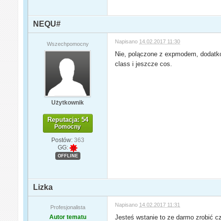
NEQU#
Napisano
14.02.2017 11:30
Wszechpomocny
Nie, polączone z expmodem, dodatko
class i jeszcze cos.
Użytkownik
Reputacja: 54
Pomocny
Postów:
363
GG:
OFFLINE
Lizka
Napisano
14.02.2017 11:31
Profesjonalista
Autor tematu
Jesteś wstanie to ze darmo zrobić 