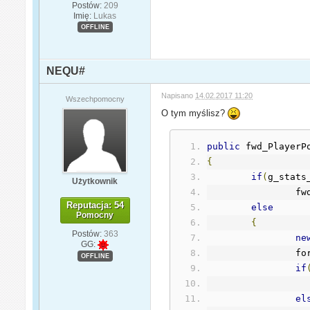
Postów:
209
Imię:
Lukas
OFFLINE
NEQU#
Napisano
14.02.2017 11:20
Wszechpomocny
O tym myślisz?
public
 fwd_PlayerP
{
if
(
g_stats
Użytkownik
		
Reputacja: 54
else
Pomocny
{
Postów:
363
ne
GG:
		f
OFFLINE
if
el