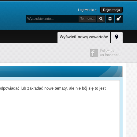
Logowanie »
Rejestracja
Ten temat
Wyświetl nową zawartość
powiadać lub zakładać nowe tematy, ale nie bój się to jest