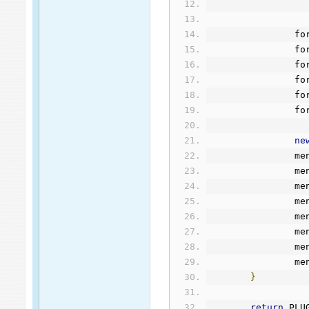
		f
		f
		f
		f
		f
		f
ne
		m
		m
		m
		m
		m
		m
		m
		m
}
return
 PLU