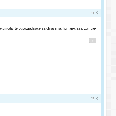
#4
 expmoda, te odpowiadajace za obrazenia, human-class, zombie-
0
#5