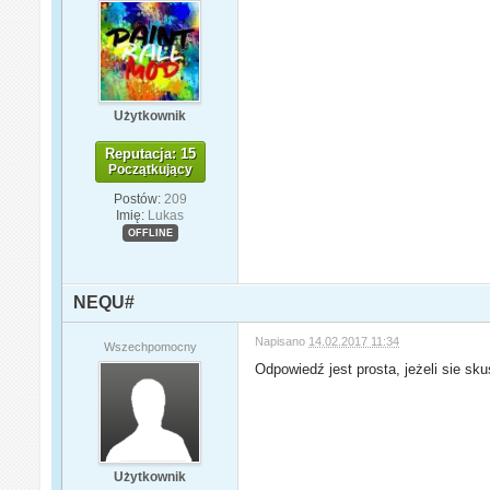
Użytkownik
Reputacja: 15
Początkujący
Postów:
209
Imię:
Lukas
OFFLINE
NEQU#
Napisano
14.02.2017 11:34
Wszechpomocny
Odpowiedź jest prosta, jeżeli sie s
Użytkownik