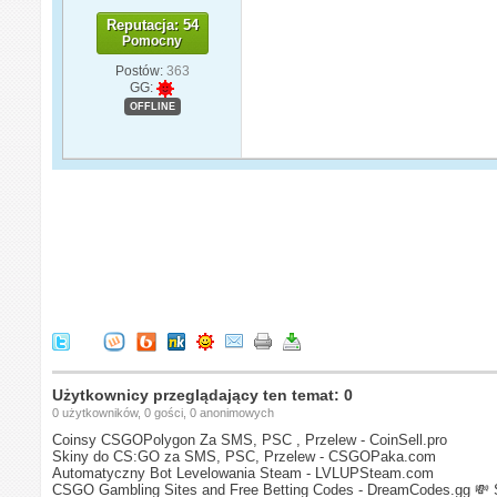
Reputacja: 54
Pomocny
Postów:
363
GG:
OFFLINE
Użytkownicy przeglądający ten temat: 0
0 użytkowników, 0 gości, 0 anonimowych
Coinsy CSGOPolygon Za SMS, PSC , Przelew - CoinSell.pro
Skiny do CS:GO za SMS, PSC, Przelew - CSGOPaka.com
Automatyczny Bot Levelowania Steam - LVLUPSteam.com
CSGO Gambling Sites and Free Betting Codes - DreamCodes.gg
💸 