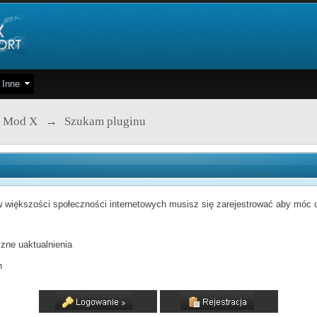
Inne
 Mod X
→
Szukam pluginu
 większości społeczności internetowych musisz się zarejestrować aby móc od
zne uaktualnienia
h