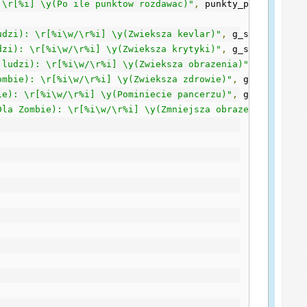
 \r[%i] \y(Po ile punktow rozdawac)"
,
 punkty_poziomu
[
g_s
udzi): \r[%i\w/\r%i] \y(Zwieksza kevlar)"
,
 g_stats_staty
dzi): \r[%i\w/\r%i] \y(Zwieksza krytyki)"
,
 g_stats_staty
 ludzi): \r[%i\w/\r%i] \y(Zwieksza obrazenia)"
,
 g_stats_
ombie): \r[%i\w/\r%i] \y(Zwieksza zdrowie)"
,
 g_stats_sta
ie): \r[%i\w/\r%i] \y(Pominiecie pancerzu)"
,
 g_stats_sta
Dla Zombie): \r[%i\w/\r%i] \y(Zmniejsza obrazenia)"
,
 g_s