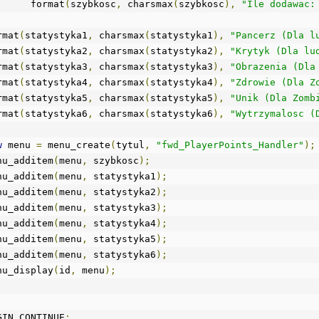
			format
(
szybkosc
,
 charsmax
(
szybkosc
),
"Ile dodawac:
ormat
(
statystyka1
,
 charsmax
(
statystyka1
),
"Pancerz (Dla l
ormat
(
statystyka2
,
 charsmax
(
statystyka2
),
"Krytyk (Dla lu
ormat
(
statystyka3
,
 charsmax
(
statystyka3
),
"Obrazenia (Dla
ormat
(
statystyka4
,
 charsmax
(
statystyka4
),
"Zdrowie (Dla Z
ormat
(
statystyka5
,
 charsmax
(
statystyka5
),
"Unik (Dla Zomb
ormat
(
statystyka6
,
 charsmax
(
statystyka6
),
"Wytrzymalosc (
w
 menu 
=
 menu_create
(
tytul
,
"fwd_PlayerPoints_Handler"
);
enu_additem
(
menu
,
 szybkosc
);
enu_additem
(
menu
,
 statystyka1
);
enu_additem
(
menu
,
 statystyka2
);
enu_additem
(
menu
,
 statystyka3
);
enu_additem
(
menu
,
 statystyka4
);
enu_additem
(
menu
,
 statystyka5
);
enu_additem
(
menu
,
 statystyka6
);
enu_display
(
id
,
 menu
);
GIN_CONTINUE
;