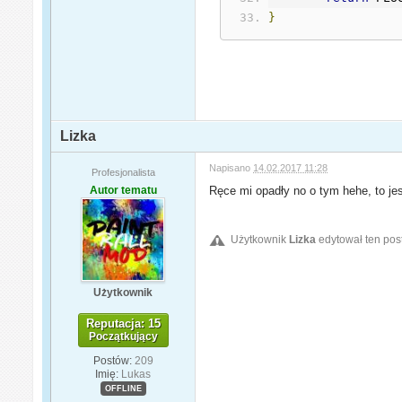
}
Lizka
Napisano
14.02.2017 11:28
Profesjonalista
Autor tematu
Ręce mi opadły no o tym hehe, to jes
Użytkownik
Lizka
edytował ten pos
Użytkownik
Reputacja: 15
Początkujący
Postów:
209
Imię:
Lukas
OFFLINE