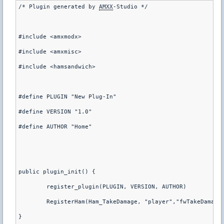
/* Plugin generated by 
AMXX
-Studio */

#include <amxmodx>

#include <amxmisc>

#include <hamsandwich> 

#define PLUGIN "New Plug-In"

#define VERSION "1.0"

#define AUTHOR "Home"

public plugin_init() {

	register_plugin(PLUGIN, VERSION, AUTHOR)

	RegisterHam(Ham_TakeDamage, "player","fwTakeDamage",0); 

}
