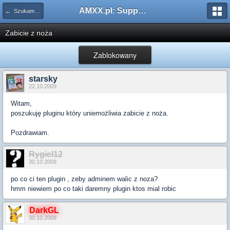
AMXX.pl: Support AMX Mod X i SourceMod
← Szukam pluginu
Zabicie z noża
Zablokowany
starsky
22.10.2009
Witam,
poszukuję pluginu który uniemożliwia zabicie z noża.
Pozdrawiam.
Rygiel12
30.10.2009
po co ci ten plugin , zeby adminem walic z noza?
hmm niewiem po co taki daremny plugin ktos mial robic
DarkGL
30.10.2009