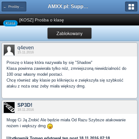
AMXX.pl: Support AMX Mod X i SourceMod
← Prośby o Klasę/Perk
[KOSZ] Prośba o klasę
Klasa
Zablokowany
q4even
15.11.2016
Proszę o klasę która nazywała by się "Shadow"
Klasa powinna zawierała tylko nóż, zmniejszoną niewidzialność do
100 oraz własny model postaci.
Chcę również aby klasie po kliknięciu e zwiększyła się szybkość
ataku z noża oraz żeby miała większy dmg.
SP3D!
18.11.2016
Mogę Ci Ją Zrobić Ale będzie miała Od Razu Szybsze atakowanie
nożem i większy dmg
Użytkownik
Tomeg
edytował ten post 18.11.2016 07:18