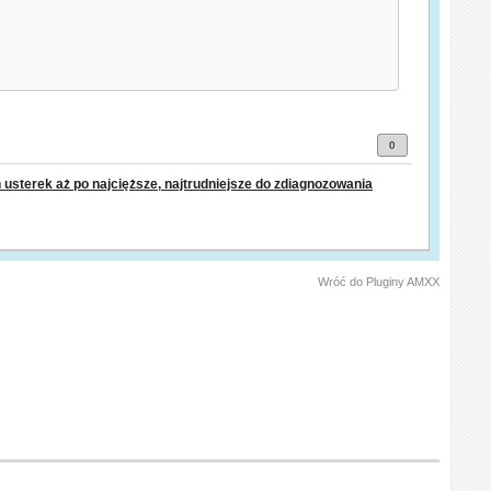
0
sterek aż po najcięższe, najtrudniejsze do zdiagnozowania
Wróć do Pluginy AMXX