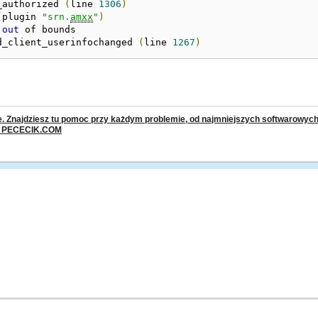
_authorized 
(
line 
1306
)
(
plugin 
"srn.
amxx
"
)
 
out
 of bounds 

d_client_userinfochanged 
(
line 
1267
)
 Znajdziesz tu pomoc przy każdym problemie, od najmniejszych softwarowych u
: PECECIK.COM