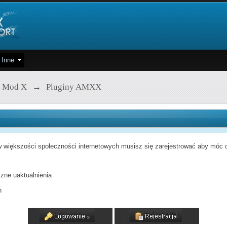
Inne
 Mod X
→
Pluginy AMXX
 większości społeczności internetowych musisz się zarejestrować aby móc od
zne uaktualnienia
h