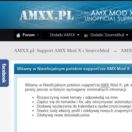
Forum
Dodatki AMXX
Dodatki SourceMod
AMXX.pl: Support AMX Mod X i SourceMod
→
AMX
Witamy w Nieoficjalnym polskim support'cie AMX Mod X
Witamy w Nieoficjalnym polskim support'cie
AMX
Mod X, jak w
prosty proces w którym wymagamy minimalnych informacji.
Rozpoczynaj nowe tematy i odpowiedaj na inne
Zapisz się do tematów i for, aby otrzymywać automatyc
Dodawaj wydarzenia do kalendarza społecznościowego
Stwórz swój własny profil i zdobywaj nowych znajomyc
Zdobywaj nowe doświadczenia