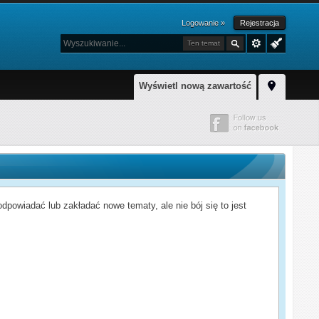
Logowanie »
Rejestracja
Ten temat
Wyświetl nową zawartość
powiadać lub zakładać nowe tematy, ale nie bój się to jest