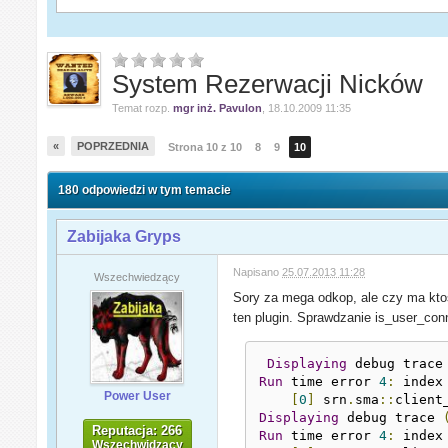
System Rezerwacji Nicków
Temat rozp.
mgr inż. Pavulon
,
18.10.2009 11:35
«
POPRZEDNIA
Strona 10 z 10
8
9
10
180 odpowiedzi w tym temacie
Zabijaka Gryps
Napisano
25.07.2013 11:28
Wszechwiedzący
Sory za mega odkop, ale czy ma kto
ten plugin. Sprawdzanie is_user_conn
Displaying
 debug trace
Run
 time error 
4
:
 index
Power User
[
0
]
 srn
.
sma
::
client
Displaying
 debug trace 
Reputacja: 266
Run
 time error 
4
:
 index
Wszechwidzący