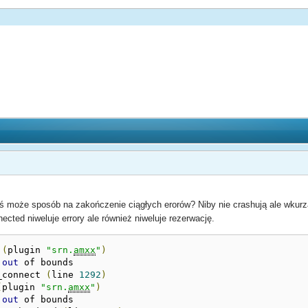
ś może sposób na zakończenie ciągłych erorów? Niby nie crashują ale wkurz
ected niweluje errory ale również niweluje rezerwację.
 
(
plugin 
"srn.
amxx
"
)
 
out
 of bounds 

_connect 
(
line 
1292
)
(
plugin 
"srn.
amxx
"
)
 
out
 of bounds 
