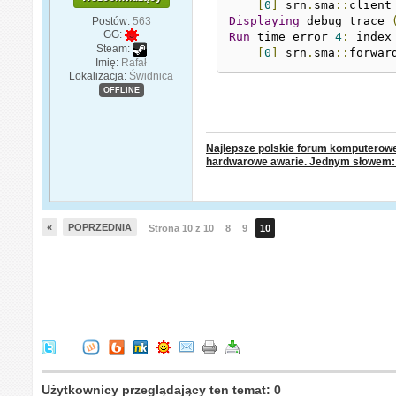
[
0
]
 srn
.
sma
::
client
Displaying
 debug trace 
Postów:
563
GG:
Run
 time error 
4
:
 index
Steam:
[
0
]
 srn
.
sma
::
forwar
Imię:
Rafał
Lokalizacja:
Świdnica
OFFLINE
Najlepsze polskie forum komputerowe.
hardwarowe awarie. Jednym słowem
«
POPRZEDNIA
Strona 10 z 10
8
9
10
Użytkownicy przeglądający ten temat: 0