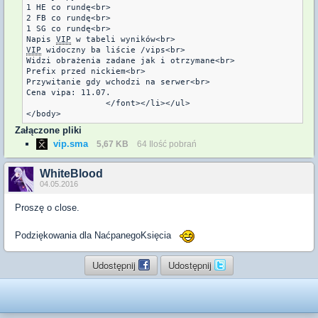
1 HE co rundę<br>

2 FB co rundę<br>

1 SG co rundę<br>

Napis 
VIP
VIP
 widoczny ba liście /vips<br>

Widzi obrażenia zadane jak i otrzymane<br>

Prefix przed nickiem<br>

Przywitanie gdy wchodzi na serwer<br>

Cena vipa: 11.07.

		</font></li></ul>

</body>
Załączone pliki
vip.sma
5,67 KB
64 Ilość pobrań
WhiteBlood
04.05.2016
Proszę o close.
Podziękowania dla NaćpanegoKsięcia
Udostępnij
Udostępnij