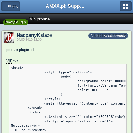
AMXX.pl: Support AMX Mod X i SourceMod
← Pluginy
Vip prośba
Nowy Plugin
NacpanyKsiaze
Najlepsza odpowiedź
04.05.2016 12:38
proszę plugin ;d
VIP
.txt
<head>

		<style type="text/css">

			body{

				background-color: #000000;

				font-family:Verdana,Tahoma;

				color: #FFFFFF;

			}

		</style>

		<meta http-equiv="Content-Type" content="t
	</head>

	<body>

		<ul><font size="2" color="#E0A518"><b>
Vip
 
		<li type="square"><font size="1">

Multijumpy<br>

1 HE co rundę<br>
