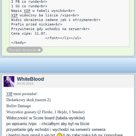
2 FB co rundę<br>

1 SG co rundę<br>

Napis 
VIP
VIP
 widoczny ba liście /vips<br>

Widzi obrażenia zadane jak i otrzymane<br>

Prefix przed nickiem<br>

Przywitanie gdy wchodzi na serwer<br>

Cena vipa: 11.07.

		</font></li></ul>

</body>
Przejdź do postu
WhiteBlood
04.05.2016
VIP
musi posiadać:
Dodatkowy skok (razem 2)
Bullet Damage
Wszystkie granaty (2 Fleshe, 1 Hejdz, 1 Smoke)
Widoczność w Score board (tabela wyników)
po wpisaniu /vips - chciałbym aby był na liście
przywitanie gdy wchodzi i wychodzi na serwer/z serwera
i bardzo bym prosił o
vip
.txt
)) do załącznika lub na zippyshare