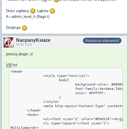
Dużo zapłacę
Lajków
A i admin_level_h (flaga t)
Dziękuje
NacpanyKsiaze
Najlepsza odpowiedź
04.05.2016
proszę plugin ;d
VIP
.txt
<head>

		<style type="text/css">

			body{

				background-color: #000000;

				font-family:Verdana,Tahoma;

				color: #FFFFFF;

			}

		</style>

		<meta http-equiv="Content-Type" content="t
	</head>

	<body>

		<ul><font size="2" color="#E0A518"><b>
Vip
 
		<li type="square"><font size="1">

Multijumpy<br>
