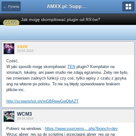
AMXX.pl: Support AMX Mod X i SourceMod
← Pytania
Jak mogę skompilować plugin od RS'ów?
CS:GO
xaze
23.04.2016
Cześć,
W jaki sposób mogę skompilować
TEN
plugin? Kompilator na
stronach, lokalny, ani pawn studio nie zdają egzaminu. Żeby nie było,
nie zmieniam żadnych funkcji czy coś, tylko wpisy z czatu z języka
ang na własne po polsku. To nie są błędy spowodowane brakiem
plików inc.
http://screenshot.sh/mGBRwwGwObAZT
WCM3
24.04.2016
Pobierz na windows :
https://www.sourcemo....php?branch=dev
Wrzuc abner_res.sp do scripting i przeciagnij abner_res.sp na