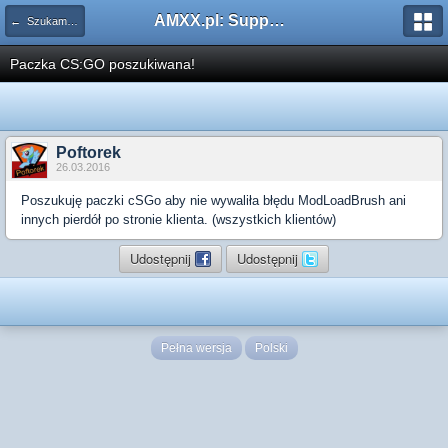
AMXX.pl: Support AMX Mod X i SourceMod
← Szukam pluginu
Paczka CS:GO poszukiwana!
Poftorek
26.03.2016
Poszukuję paczki cSGo aby nie wywaliła błędu ModLoadBrush ani
innych pierdół po stronie klienta. (wszystkich klientów)
Udostępnij
Udostępnij
Pełna wersja
Polski