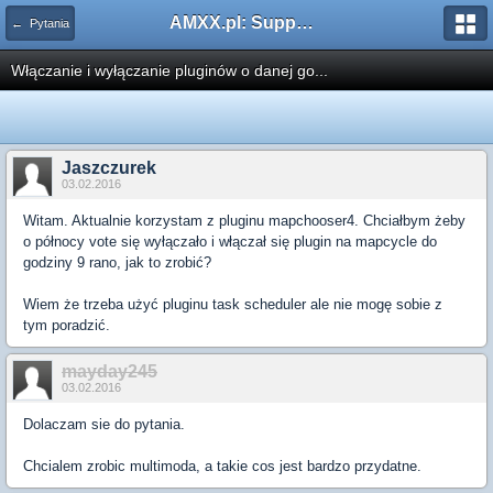
AMXX.pl: Support AMX Mod X i SourceMod
← Pytania
Włączanie i wyłączanie pluginów o danej go...
Jaszczurek
03.02.2016
Witam. Aktualnie korzystam z pluginu mapchooser4. Chciałbym żeby
o północy vote się wyłączało i włączał się plugin na mapcycle do
godziny 9 rano, jak to zrobić?
Wiem że trzeba użyć pluginu task scheduler ale nie mogę sobie z
tym poradzić.
mayday245
03.02.2016
Dolaczam sie do pytania.
Chcialem zrobic multimoda, a takie cos jest bardzo przydatne.