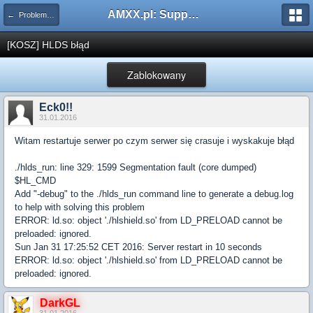
AMXX.pl: Support AMX Mod X i SourceMod
← Problemy z pluginami
[KOSZ] HLDS błąd
Zablokowany
Eck0!!
31.01.2016
Witam restartuje serwer po czym serwer się crasuje i wyskakuje błąd
./hlds_run: line 329: 1599 Segmentation fault (core dumped)
$HL_CMD
Add "-debug" to the ./hlds_run command line to generate a debug.log
to help with solving this problem
ERROR: ld.so: object './hlshield.so' from LD_PRELOAD cannot be
preloaded: ignored.
Sun Jan 31 17:25:52 CET 2016: Server restart in 10 seconds
ERROR: ld.so: object './hlshield.so' from LD_PRELOAD cannot be
preloaded: ignored.
DarkGL