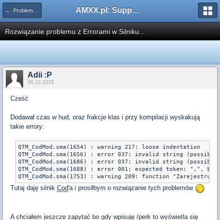
AMXX.pl: Support AMX Mod X i SourceMod
← Problemy z pluginami
Rozwiązanie problemu z Errorami w Silniku...
Adii :P
26.12.2015
Cześć
Dodawał czas w hud, oraz frakcje klas i przy kompilacji wyskakują
takie errory:
QTM_CodMod.sma(1654) : warning 217: loose indentation

QTM_CodMod.sma(1656) : error 037: invalid string (possibly 
QTM_CodMod.sma(1686) : error 037: invalid string (possibly 
QTM_CodMod.sma(1688) : error 001: expected token: ",", but 
Tutaj daję silnik
Cod
'a i prosiłbym o rozwiązanie tych problemów
A chciałem jeszcze zapytać bo gdy wpisuję /perk to wyświetla się