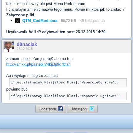
takie "menu" i w tytule jest Menu Perk i forum
I chciałbym zmienić nazwe tego menu. Powie mi ktoś jak to zrobić ?
Załączone pliki
QTM_CodMod.sma
50,72 KB
45 Ilość pobrań
Użytkownik
Adii :P
edytował ten post 26.12.2015 14:30
d0naciak
27.12.2015
Zamień public ZarejestrujKlase na ten
http://amxx.pl/pastebin/4kjj3p9c7bfz/
Aa i wydaje mi się że zamiast
if(equali(nazwy_klas[ilosc_klas],"WsparcieOgniowe"))
powinno być
if(equali(nazwy_klas[ilosc_klas],"Wsparcie Ogniowe"))
Udostępnij
Udostępnij