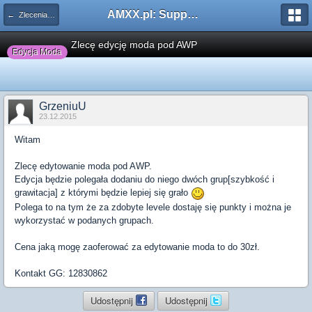
AMXX.pl: Support AMX Mod X i SourceMod
← Zlecenia płatne
Zlecę edycję moda pod AWP
Edycja Moda
GrzeniuU
23.12.2015
Witam
Zlecę edytowanie moda pod AWP.
Edycja będzie polegała dodaniu do niego dwóch grup[szybkość i
grawitacja] z którymi będzie lepiej się grało
Polega to na tym że za zdobyte levele dostaję się punkty i można je
wykorzystać w podanych grupach.
Cena jaką mogę zaoferować za edytowanie moda to do 30zł.
Kontakt GG: 12830862
Udostępnij
Udostępnij