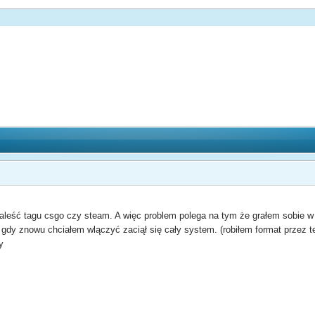
aleść tagu csgo czy steam. A więc problem polega na tym że grałem sobie w cs
A gdy znowu chciałem wlączyć zaciął się cały system. (robiłem format przez
y