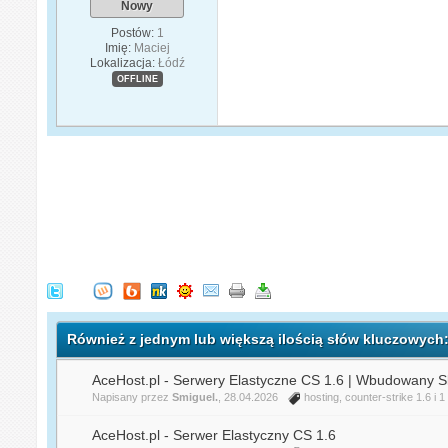
Nowy
Postów:
1
Imię:
Maciej
Lokalizacja:
Łódź
OFFLINE
Również z jednym lub większą ilością słów kluczowych: 
AceHost.pl - Serwery Elastyczne CS 1.6 | Wbudowa
Napisany przez
Smiguel.
, 28.04.2026
hosting
,
counter-strike 1.6
i 1
AceHost.pl - Serwer Elastyczny CS 1.6