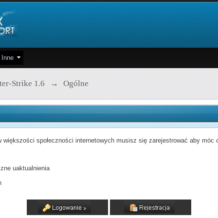
Inne
er-Strike 1.6
→
Ogólne
 większości społeczności internetowych musisz się zarejestrować aby móc od
zne uaktualnienia
h