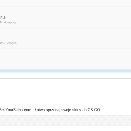
N
a PLN
.6
i 4 więcej
ram
i 3 więcej
n
SellYourSkins.com - Łatwo sprzedaj swoje skiny do CS:GO