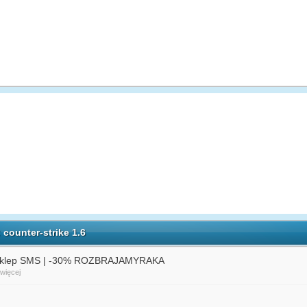
counter-strike 1.6
ny Sklep SMS | -30% ROZBRAJAMYRAKA
 więcej