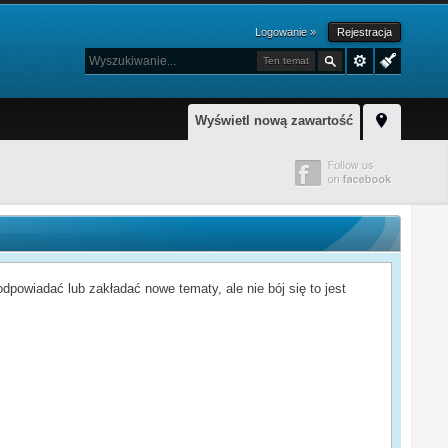
Logowanie »
Rejestracja
Ten temat
Wyświetl nową zawartość
powiadać lub zakładać nowe tematy, ale nie bój się to jest