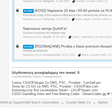
Napisany przez
Smiguel.
, 12.06.2025
hosting
,
counter-strike 1.6
[KOSZ] Napisanie 25 klas i 50-60 perków za PL
KLASA
Poszukuję osoby która napiszę kilkanaście klas i kilkadziesiąt perków z
Napisany przez
Tusomia
, 15.11.2015
klasa
,
plugin
,
counter-strike 1
Najnowsza wersja QuArK'a!
Szukam programu do robienia map
Napisany przez
Guzik
, 07.02.2013
quark
,
najnowsza
,
wersja
,
prog
[ROZWIĄZANE] Prośba o klase premium Assasi
KLASA
PREMIUM ASSASIN
Napisany przez
kontopvp123
, 03.01.2013
klasa
,
counter-strike 1.6
Użytkownicy przeglądający ten temat: 0
0 użytkowników, 0 gości, 0 anonimowych
Coinsy CSGOPolygon Za SMS, PSC , Przelew - CoinSell.pro
Skiny do CS:GO za SMS, PSC, Przelew - CSGOPaka.com
Automatyczny Bot Levelowania Steam - LVLUPSteam.com
CSGO Gambling Sites and Free Betting Codes - DreamCodes.gg
💸 
AMXX.pl: Support AMX Mod X i SourceMod
→
Counter-Strike 1.6
→
Ogólne