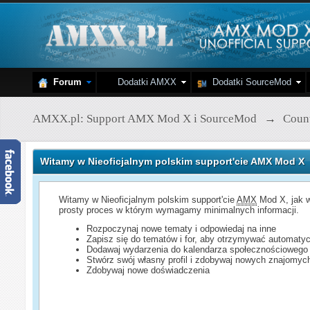
Forum
Dodatki AMXX
Dodatki SourceMod
AMXX.pl: Support AMX Mod X i SourceMod
→
Count
Witamy w Nieoficjalnym polskim support'cie AMX Mod X
Witamy w Nieoficjalnym polskim support'cie
AMX
Mod X, jak w
prosty proces w którym wymagamy minimalnych informacji.
Rozpoczynaj nowe tematy i odpowiedaj na inne
Zapisz się do tematów i for, aby otrzymywać automatyc
Dodawaj wydarzenia do kalendarza społecznościowego
Stwórz swój własny profil i zdobywaj nowych znajomyc
Zdobywaj nowe doświadczenia