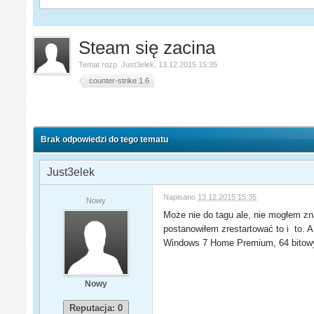
Steam się zacina
Temat rozp.
Just3elek
,
13.12.2015 15:35
counter-strike 1.6
Brak odpowiedzi do tego tematu
Just3elek
Napisano
13.12.2015 15:35
Nowy
Może nie do tagu ale, nie mogłem zn
postanowiłem zrestartować to i to. 
Windows 7 Home Premium, 64 bitow
Nowy
Reputacja: 0