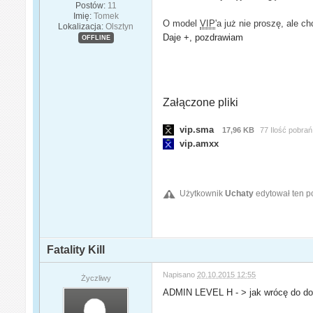
Postów:
11
Imię:
Tomek
O model
VIP
'a już nie proszę, ale 
Lokalizacja:
Olsztyn
Daje +, pozdrawiam
OFFLINE
Załączone pliki
vip.sma
17,96 KB
77 Ilość pobrań
vip.amxx
Użytkownik
Uchaty
edytował ten p
Fatality Kill
Napisano
20.10.2015 12:55
Życzliwy
ADMIN LEVEL H - > jak wrócę do d