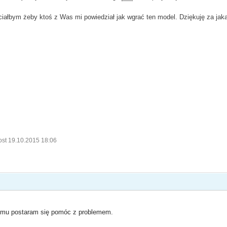
chciałbym żeby ktoś z Was mi powiedział jak wgrać ten model. Dziękuję za j
ost 19.10.2015 18:06
omu postaram się pomóc z problemem.