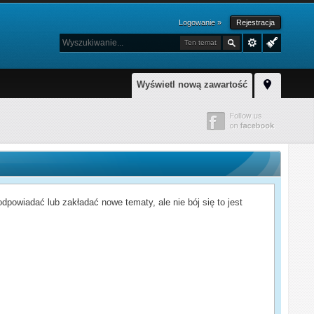
Logowanie »
Rejestracja
Ten temat
Wyświetl nową zawartość
powiadać lub zakładać nowe tematy, ale nie bój się to jest