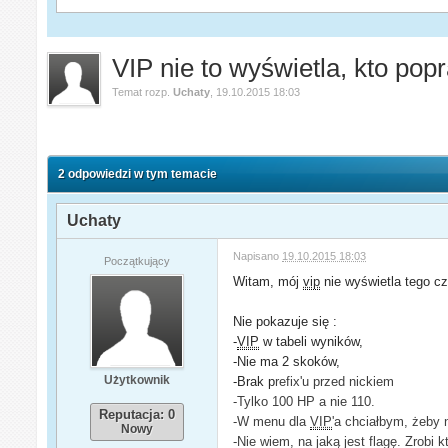
VIP nie to wyświetla, kto pop
Temat rozp.
Uchaty
,
19.10.2015 18:03
2 odpowiedzi w tym temacie
Uchaty
Napisano
19.10.2015 18:03
Początkujący
Witam, mój
vip
nie wyświetla tego cz
Nie pokazuje się :
-
VIP
w tabeli wyników,
-Nie ma 2 skoków,
Użytkownik
-Brak p
refix'u przed nickiem
-Tylko 100 HP a nie 110.
Reputacja: 0
-W menu dla
VIP
'a chciałbym, żeby 
Nowy
-Nie wiem, na jaką jest flagę. Zrob