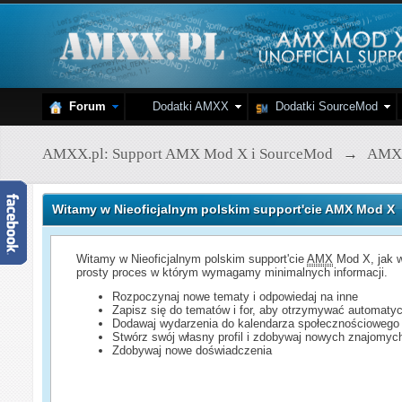
Forum
Dodatki AMXX
Dodatki SourceMod
AMXX.pl: Support AMX Mod X i SourceMod
→
AMX
Witamy w Nieoficjalnym polskim support'cie AMX Mod X
Witamy w Nieoficjalnym polskim support'cie
AMX
Mod X, jak w
prosty proces w którym wymagamy minimalnych informacji.
Rozpoczynaj nowe tematy i odpowiedaj na inne
Zapisz się do tematów i for, aby otrzymywać automatyc
Dodawaj wydarzenia do kalendarza społecznościowego
Stwórz swój własny profil i zdobywaj nowych znajomyc
Zdobywaj nowe doświadczenia