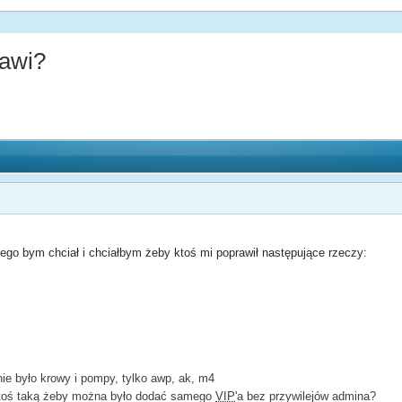
rawi?
ego bym chciał i chciałbym żeby ktoś mi poprawił następujące rzeczy:
nie było krowy i pompy, tylko awp, ak, m4
i ktoś taką żeby można było dodać samego
VIP
'a bez przywilejów admina?