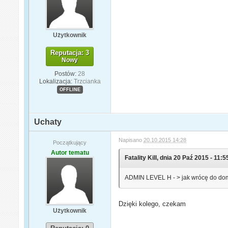
Użytkownik
Reputacja: 3
Nowy
Postów:
28
Lokalizacja:
Trzcianka
OFFLINE
Uchaty
Napisano
20.10.2015 14:28
Początkujący
Autor tematu
Fatality Kill, dnia 20 Paź 2015 - 11:5
ADMIN LEVEL H - > jak wrócę do do
Dzięki kolego, czekam
Użytkownik