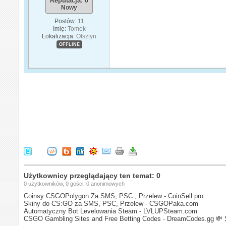
Reputacja: 0
Nowy
Postów:
11
Imię:
Tomek
Lokalizacja:
Olsztyn
OFFLINE
Użytkownicy przeglądający ten temat: 0
0 użytkowników, 0 gości, 0 anonimowych
Coinsy CSGOPolygon Za SMS, PSC , Przelew - CoinSell.pro
Skiny do CS:GO za SMS, PSC, Przelew - CSGOPaka.com
Automatyczny Bot Levelowania Steam - LVLUPSteam.com
CSGO Gambling Sites and Free Betting Codes - DreamCodes.gg
💸 