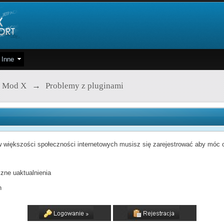
Inne
 Mod X
→
Problemy z pluginami
 większości społeczności internetowych musisz się zarejestrować aby móc od
zne uaktualnienia
h