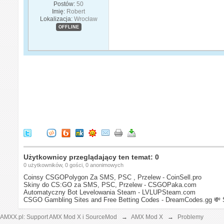
Postów:
50
Imię:
Robert
Lokalizacja:
Wrocław
OFFLINE
Użytkownicy przeglądający ten temat: 0
0 użytkowników, 0 gości, 0 anonimowych
Coinsy CSGOPolygon Za SMS, PSC , Przelew - CoinSell.pro
Skiny do CS:GO za SMS, PSC, Przelew - CSGOPaka.com
Automatyczny Bot Levelowania Steam - LVLUPSteam.com
CSGO Gambling Sites and Free Betting Codes - DreamCodes.gg
💸 
AMXX.pl: Support AMX Mod X i SourceMod
→
AMX Mod X
→
Problemy