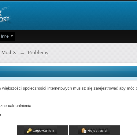
Inne
 Mod X
→
Problemy
 większości społeczności internetowych musisz się zarejestrować aby móc od
zne uaktualnienia
h