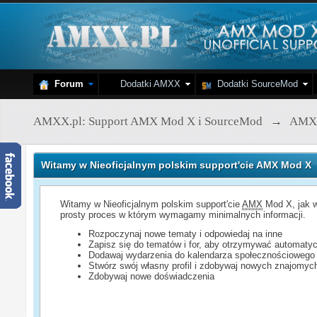
Forum
Dodatki AMXX
Dodatki SourceMod
AMXX.pl: Support AMX Mod X i SourceMod
→
AMX
Witamy w Nieoficjalnym polskim support'cie AMX Mod X
Witamy w Nieoficjalnym polskim support'cie
AMX
Mod X, jak w
prosty proces w którym wymagamy minimalnych informacji.
Rozpoczynaj nowe tematy i odpowiedaj na inne
Zapisz się do tematów i for, aby otrzymywać automatyc
Dodawaj wydarzenia do kalendarza społecznościowego
Stwórz swój własny profil i zdobywaj nowych znajomyc
Zdobywaj nowe doświadczenia