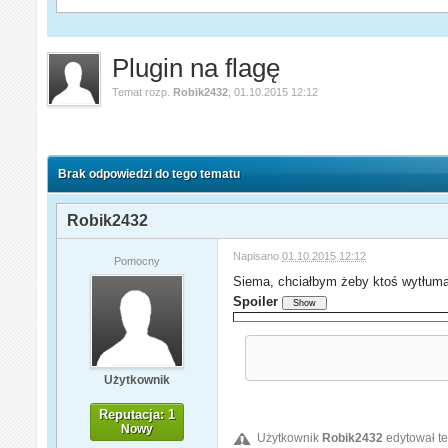
Plugin na flagę
Temat rozp.
Robik2432
,
01.10.2015 12:12
Brak odpowiedzi do tego tematu
Robik2432
Napisano
01.10.2015 12:12
Pomocny
Siema, chciałbym żeby ktoś wytłumac
Spoiler
Użytkownik
Reputacja: 1
Nowy
Użytkownik
Robik2432
edytował te