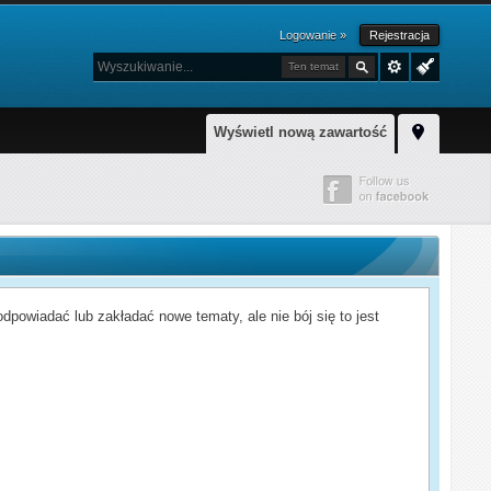
Logowanie »
Rejestracja
Ten temat
Wyświetl nową zawartość
powiadać lub zakładać nowe tematy, ale nie bój się to jest