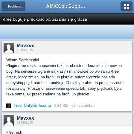
AMXX.pl: Support AMX Mod X i SourceMod
← Problemy z pluginami
/free buguje prędkość poruszania się gracza
Mavxvx
15.09.2015
Witam Serdecznie!
Plugin /free działa poprawnie tak jak chciałem, lecz istnieje pewien
bug. Na serwerze wgrane są klasy i mianowicie po wpisaniu /free
gracz, który zmieni na broń lub pistolet automatycznie posiada
domyślną prędkość bez kondycji. Chciałbym aby ten problem został
rozwiązany. Proszę o naprawienie speedu tak, żeby prędkość była
taka sama jak przed zmianą na broń lub pistolet.
Free_OnlyKnife.sma
5,26 KB
63 Ilość pobrań
Mavxvx
19.09.2015
@refresh