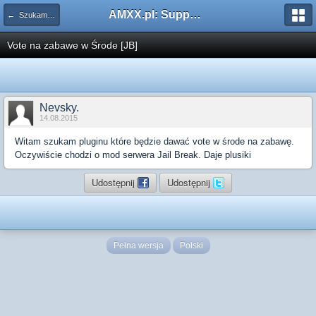
AMXX.pl: Support AMX Mod X i SourceMod
← Szukam pluginu
Vote na zabawe w Środe [JB]
Nevsky.
14.08.2015
Witam szukam pluginu które będzie dawać vote w środe na zabawę.
Oczywiście chodzi o mod serwera Jail Break. Daje plusiki
Udostępnij
Udostępnij
Pełna wersja
Polski