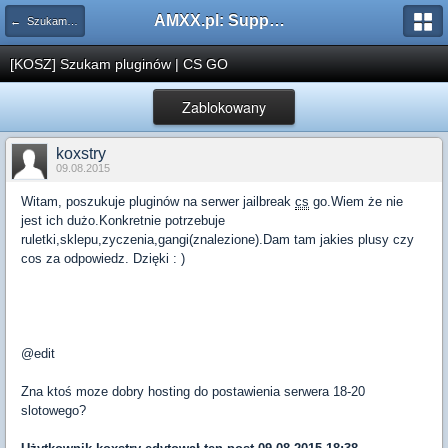
AMXX.pl: Support AMX Mod X i SourceMod
← Szukam pluginu
[KOSZ] Szukam pluginów | CS GO
Zablokowany
koxstry
09.08.2015
Witam, poszukuje pluginów na serwer jailbreak
cs
go.Wiem że nie
jest ich dużo.Konkretnie potrzebuje
ruletki,sklepu,zyczenia,gangi(znalezione).Dam tam jakies plusy czy
cos za odpowiedz. Dzięki : )
@edit
Zna ktoś moze dobry hosting do postawienia serwera 18-20
slotowego?