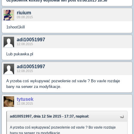
Użytkownik
koxstry
edytował ten post 09.08.2015 18:38
riuium
09.08.2015
1shoot1kill
adi10051997
12.08.2015
Lub pukawka.pl
adi10051997
12.08.2015
A yrzeba coś wykupywać pozwolenie od vavle ? Bo vavle rozdaje
bany na serwer za modyfikacje.
tytusek
12.08.2015
adi10051997, dnia 12 Sie 2015 - 17:37, napisał:
A yrzeba coś wykupywać pozwolenie od vavle ? Bo vavle rozdaje
bany na serwer za modyfikacje.