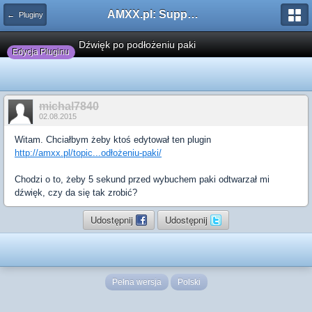
AMXX.pl: Support AMX Mod X i SourceMod
← Pluginy
Dźwięk po podłożeniu paki
Edycja Pluginu
michal7840
02.08.2015
Witam. Chciałbym żeby ktoś edytował ten plugin
http://amxx.pl/topic...odłożeniu-paki/
Chodzi o to, żeby 5 sekund przed wybuchem paki odtwarzał mi
dźwięk, czy da się tak zrobić?
Udostępnij
Udostępnij
Pełna wersja
Polski