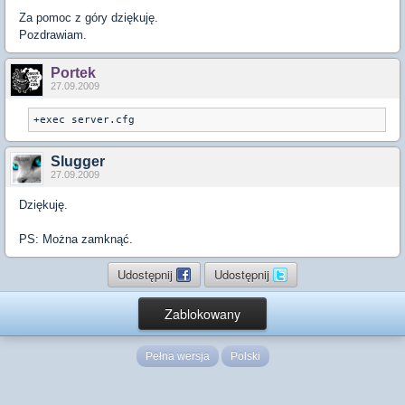
Za pomoc z góry dziękuję.
Pozdrawiam.
Portek
27.09.2009
+exec server.cfg
Slugger
27.09.2009
Dziękuję.
PS: Można zamknąć.
Udostępnij
Udostępnij
Zablokowany
Pełna wersja
Polski