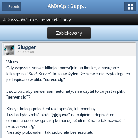
AMXX.pl: Support AMX Mod X i SourceMod
← Pytania
Jak wywołać "exec server.cfg" przy...
Zablokowany
Slugger
27.09.2009
Witam.
Gdy włączam serwer klikając podwójnie na ikonkę, a następnie
klikając na "
Start Server
" to zauważyłem że serwer nie czyta tego co
jest wpisane w pliku "
server.cfg
".
Jak zrobić aby serwer sam automatycznie czytał to co jest w pliku
"
server.cfg
"?
Kiedyś kolega polecił mi taki sposób, lub podobny:
Trzeba było zrobić skrót "
hlds
.exe
" na pulpicie, i dopisać do
elementu docelowego taką komendę jeżeli można to tak nazwać: "
-
exec server.cfg
".
Niestety próbowałem tak zrobić ale bez rezultatu.