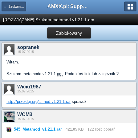
AMXX.pl: Support AMX Mod X i SourceMod
← Szukam pluginu
[ROZWIĄZANE] Szukam metamod v1.21.1-am
Zablokowany
sopranek
15.07.2015
Witam.
Szukam metamoda v1.21.1-
am
. Poda ktoś link lub załącznik ?
Wiciu1987
15.07.2015
http://przeklej.org/...mod.v1.21.1.rar
sprawdź
WCM3
15.07.2015
545_Metamod_v1.21.1.rar
421,05 KB
122 Ilość pobrań