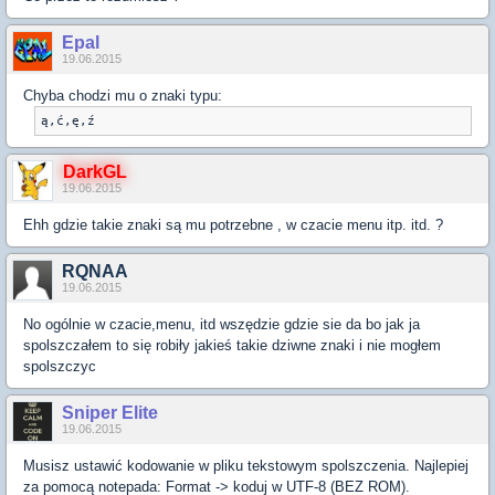
Epal
19.06.2015
Chyba chodzi mu o znaki typu:
DarkGL
19.06.2015
Ehh gdzie takie znaki są mu potrzebne , w czacie menu itp. itd. ?
RQNAA
19.06.2015
No ogólnie w czacie,menu, itd wszędzie gdzie sie da bo jak ja
spolszczałem to się robiły jakieś takie dziwne znaki i nie mogłem
spolszczyc
Sniper Elite
19.06.2015
Musisz ustawić kodowanie w pliku tekstowym spolszczenia. Najlepiej
za pomocą notepada: Format -> koduj w UTF-8 (BEZ ROM).