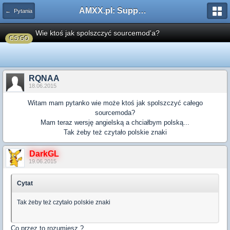
AMXX.pl: Support AMX Mod X i SourceMod
← Pytania
Wie ktoś jak spolszczyć sourcemod'a?
CS:GO
RQNAA
18.06.2015
Witam mam pytanko wie może ktoś jak spolszczyć całego
sourcemoda?
Mam teraz wersję angielską a chciałbym polską...
Tak żeby też czytało polskie znaki
DarkGL
19.06.2015
Cytat
Tak żeby też czytało polskie znaki
Co przez to rozumiesz ?