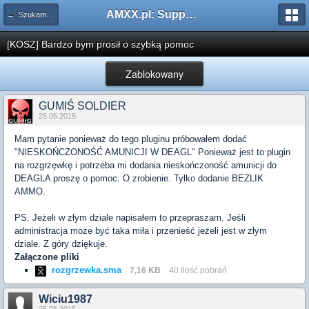
AMXX.pl: Support AMX Mod X i SourceMod
← Szukam pluginu
[KOSZ] Bardzo bym prosił o szybką pomoc
Zablokowany
GUMIŚ SOLDIER
25.05.2015
Mam pytanie ponieważ do tego pluginu próbowałem dodać
"NIESKOŃCZONOŚĆ AMUNICJI W DEAGL" Ponieważ jest to plugin
na rozgrzęwkę i potrzeba mi dodania nieskończoność amunicji do
DEAGLA proszę o pomoc. O zrobienie. Tylko dodanie BEZLIK
AMMO.
PS. Jeżeli w złym dziale napisałem to przepraszam. Jeśli
administracja może być taka miła i przenieść jeżeli jest w złym
dziale. Z góry dziękuje.
Załączone pliki
rozgrzewka.sma
7,16 KB
40 Ilość pobrań
Wiciu1987