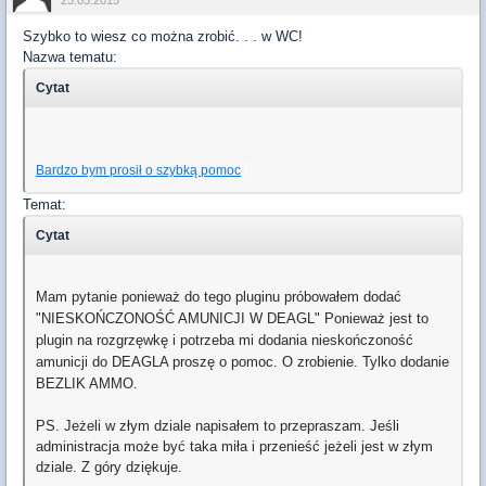
25.05.2015
Szybko to wiesz co można zrobić. . . w WC!
Nazwa tematu:
Cytat
Bardzo bym prosił o szybką pomoc
Temat:
Cytat
Mam pytanie ponieważ do tego pluginu próbowałem dodać
"NIESKOŃCZONOŚĆ AMUNICJI W DEAGL" Ponieważ jest to
plugin na rozgrzęwkę i potrzeba mi dodania nieskończoność
amunicji do DEAGLA proszę o pomoc. O zrobienie. Tylko dodanie
BEZLIK AMMO.
PS. Jeżeli w złym dziale napisałem to przepraszam. Jeśli
administracja może być taka miła i przenieść jeżeli jest w złym
dziale. Z góry dziękuje.