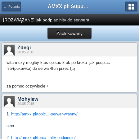
AMXX.pl: Support AMX Mod X i SourceMod
← Pytania
[ROZWIĄZANE] jak podpiac hltv do serwera
Zablokowany
Zdegi
20.05.2015
witam czy moglby ktos opisac krok po kroku jak podpiac
hltv(pukawka) do serwa 4fun przez
ftp
za pomoc oczywiscie +
Mohylew
20.05.2015
1.
http://amxx.pl/topic...-serwer-własny/
albo
2.
http://amxx.pl/topic...hltv-podpięcie/