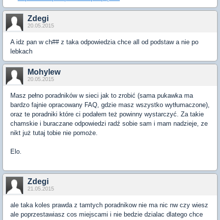
Zdegi
20.05.2015
A idz pan w ch## z taka odpowiedzia chce all od podstaw a nie po
lebkach
Mohylew
20.05.2015
Masz pełno poradników w sieci jak to zrobić (sama pukawka ma
bardzo fajnie opracowany FAQ, gdzie masz wszystko wytłumaczone),
oraz te poradniki które ci podałem też powinny wystarczyć. Za takie
chamskie i buraczane odpowiedzi radź sobie sam i mam nadzieje, ze
nikt już tutaj tobie nie pomoże.
Elo.
Zdegi
21.05.2015
ale taka koles prawda z tamtych poradnikow nie ma nic nw czy wiesz
ale poprzestawiasz cos miejscami i nie bedzie dzialac dlatego chce