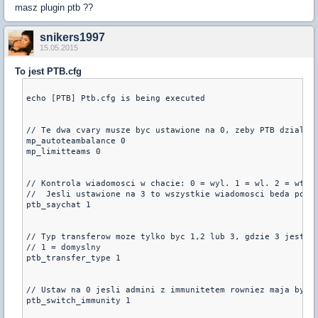
masz plugin ptb ??
snikers1997
15.05.2015
To jest PTB.cfg
echo [PTB] Ptb.cfg is being executed

// Te dwa cvary musze byc ustawione na 0, zeby PTB dzialal 
mp_autoteambalance 0

mp_limitteams 0

// Kontrola wiadomosci w chacie: 0 = wyl. 1 = wl. 2 = wtedy
//  Jesli ustawione na 3 to wszystkie wiadomosci beda pokaz
ptb_saychat 1

// Typ transferow moze tylko byc 1,2 lub 3, gdzie 3 jest na
// 1 = domyslny

ptb_transfer_type 1

// Ustaw na 0 jesli admini z immunitetem rowniez maja byc p
ptb_switch_immunity 1
