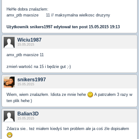
HeHe dobra znalazlem:
amx_ptb maxsize 11 // maksymalna wielkosc druzyny
Użytkownik
snikers1997
edytował ten post 15.05.2015 19:13
Wiciu1987
15.05.2015
amx_ptb maxsize 11
zmień wartość na 15 i będzie gut ;-)
snikers1997
15.05.2015
Wiem, wiem znalazłem. Idiota ze mnie hehe
A patrzałem 3 razy w
ten plik hehe:)
Balian3D
15.05.2015
Zdarza sie.. też miałem kiedyś ten problem ale ja coś źle dopisałem