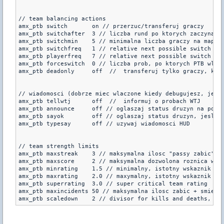
// team balancing actions

amx_ptb switch       on // przerzuc/transferuj graczy

amx_ptb switchafter  3 // liczba rund po ktorych zaczyna si
amx_ptb switchmin    5 // minimalna liczba graczy na mapie,
amx_ptb switchfreq   1 // relative next possible switch rou
amx_ptb playerfreq   7 // relative next possible switch rou
amx_ptb forceswitch  0 // liczba prob, po ktorych PTB wlacz
amx_ptb deadonly     off  //  transferuj tylko graczy, ktor
// wiadomosci (dobrze miec wlaczone kiedy debugujesz, jesli
amx_ptb tellwtj      off  //  informuj o probach WTJ

amx_ptb announce     off // oglaszaj status druzyn na pocza
amx_ptb sayok        off // oglaszaj status druzyn, jesli d
amx_ptb typesay      off // uzywaj wiadomosci HUD

// team strength limits

amx_ptb maxstreak    3 // maksymalna ilosc "passy zabic" gr
amx_ptb maxscore     2 // maksymalna dozwolona roznica w wy
amx_ptb minrating    1.5 // minimalny, istotny wskaznik dru
amx_ptb maxrating    2.0 // maxymalny, istotny wskaznik dru
amx_ptb superrating  3.0 // super critical team rating

amx_ptb maxincidents 50 // maksymalna ilosc zabic + smierci