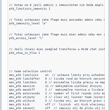
// Ustaw na 0 jesli admini z immunitetem nie beda mogli wyb
ptb_limitjoin_immunity 1

// Tutaj ustawiasz jaka flage musi posiadac admin zeby nie 
ptb_immunity_level "a"

// Tutaj ustawiasz jaka flage musi miec admin zeby moc zmie
ptb_access_level "l"

// Jesli chcesz miec podglad transferow w HLSW chat zostaw 
ptb_show_in_hlsw 1

// team selection control

amx_ptb limitjoin    on  // ustawia limity przy wchodzeniu 
amx_ptb limitafter   0 // liczba rund po ktorych zaczyna si
amx_ptb limitmin     0 // minimalna liczba graczy na mapie,
amx_ptb maxsize      11 // maksymalna wielkosc druzyny

amx_ptb maxdiff      2 //  maksymalna roznica w liczbie czl
amx_ptb autorounds   3 // number of first rounds into match
amx_ptb wtjauto      3 // ilosc wtj (winner team joiner) po
amx_ptb wtjkick      5 // liczba wtj, po ktorych gracz zost
amx_ptb kick         off //  licznik  wtj kick wlaczony/wyl
amx_ptb savewtj      off  // zapisuj wtj do pliku wtj.log
