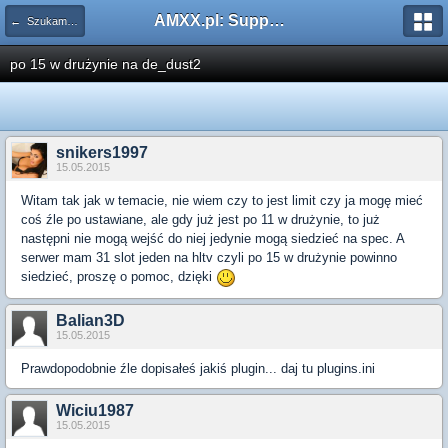
AMXX.pl: Support AMX Mod X i SourceMod
← Szukam pluginu
po 15 w drużynie na de_dust2
snikers1997
15.05.2015
Witam tak jak w temacie, nie wiem czy to jest limit czy ja mogę mieć
coś źle po ustawiane, ale gdy już jest po 11 w drużynie, to już
następni nie mogą wejść do niej jedynie mogą siedzieć na spec. A
serwer mam 31 slot jeden na hltv czyli po 15 w drużynie powinno
siedzieć, proszę o pomoc, dzięki
Balian3D
15.05.2015
Prawdopodobnie źle dopisałeś jakiś plugin... daj tu plugins.ini
Wiciu1987
15.05.2015