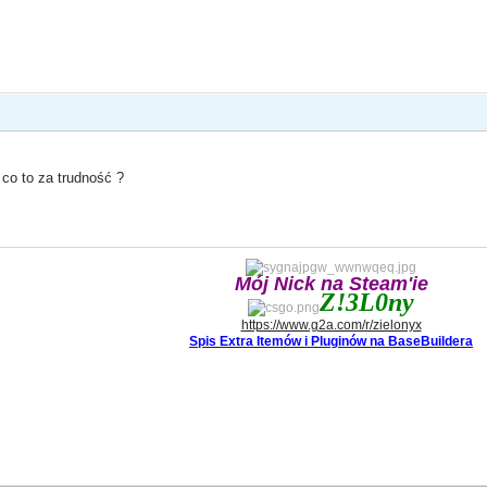
co to za trudność ?
Mój Nick na Steam'ie
Z!3L0ny
https://www.g2a.com/r/zielonyx
Spis Extra Itemów i Pluginów na BaseBuildera