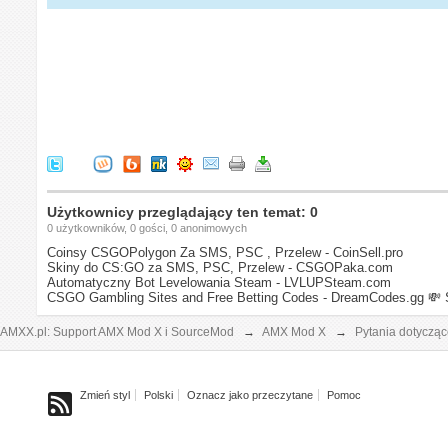
Użytkownicy przeglądający ten temat: 0
0 użytkowników, 0 gości, 0 anonimowych
Coinsy CSGOPolygon Za SMS, PSC , Przelew - CoinSell.pro
Skiny do CS:GO za SMS, PSC, Przelew - CSGOPaka.com
Automatyczny Bot Levelowania Steam - LVLUPSteam.com
CSGO Gambling Sites and Free Betting Codes - DreamCodes.gg
💸 
AMXX.pl: Support AMX Mod X i SourceMod
→
AMX Mod X
→
Pytania dotyczą
Zmień styl
Polski
Oznacz jako przeczytane
Pomoc