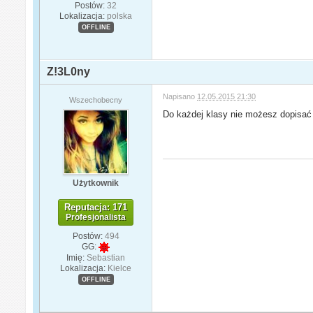
Postów:
32
Lokalizacja:
polska
OFFLINE
Z!3L0ny
Napisano
12.05.2015 21:30
Wszechobecny
Do każdej klasy nie możesz dopisać 
Użytkownik
Reputacja: 171
Profesjonalista
Postów:
494
GG:
Imię:
Sebastian
Lokalizacja:
Kielce
OFFLINE