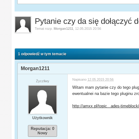
Pytanie czy da się dołączyć d
Temat rozp.
Morgan1211
,
12.05.2015 20:56
1 odpowiedź w tym temacie
Morgan1211
Napisano
12.05.2015 20:56
Życzliwy
Witam mam pytanie czy do tego plu
ewentualnei na bazie tego pluginu zr
http://amxx.pl/topic...ades-timeblock
Użytkownik
Reputacja: 0
Nowy