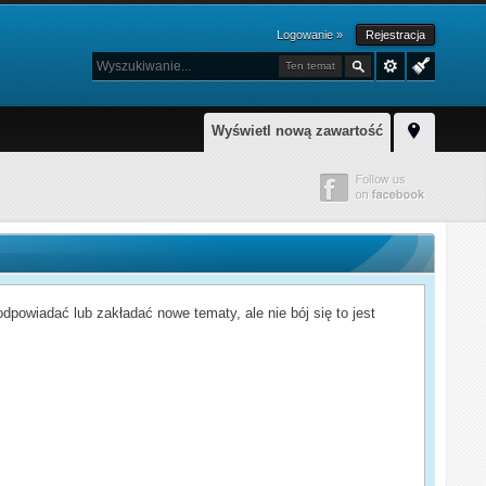
Logowanie »
Rejestracja
Ten temat
Wyświetl nową zawartość
powiadać lub zakładać nowe tematy, ale nie bój się to jest