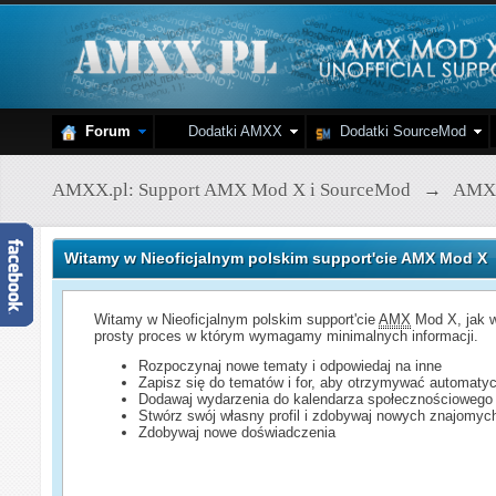
Forum
Dodatki AMXX
Dodatki SourceMod
AMXX.pl: Support AMX Mod X i SourceMod
→
AMX
Witamy w Nieoficjalnym polskim support'cie AMX Mod X
Witamy w Nieoficjalnym polskim support'cie
AMX
Mod X, jak w
prosty proces w którym wymagamy minimalnych informacji.
Rozpoczynaj nowe tematy i odpowiedaj na inne
Zapisz się do tematów i for, aby otrzymywać automatyc
Dodawaj wydarzenia do kalendarza społecznościowego
Stwórz swój własny profil i zdobywaj nowych znajomyc
Zdobywaj nowe doświadczenia