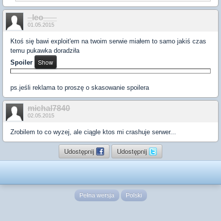
_leo___
01.05.2015
Ktoś się bawi exploit'em na twoim serwie miałem to samo jakiś czas
temu pukawka doradziła
Spoiler
ps.jeśli reklama to proszę o skasowanie spoilera
michal7840
02.05.2015
Zrobilem to co wyzej, ale ciągle ktos mi crashuje serwer...
Udostępnij
Udostępnij
Pełna wersja
Polski