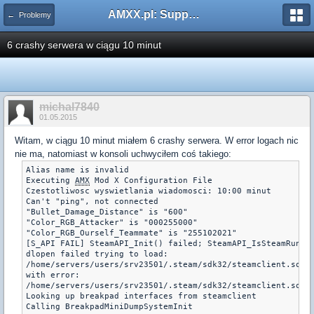
AMXX.pl: Support AMX Mod X i SourceMod
← Problemy
6 crashy serwera w ciągu 10 minut
michal7840
01.05.2015
Witam, w ciągu 10 minut miałem 6 crashy serwera. W error logach nic
nie ma, natomiast w konsoli uchwyciłem coś takiego:
Alias name is invalid

Executing 
AMX
 Mod X Configuration File 

Czestotliwosc wyswietlania wiadomosci: 10:00 minut

Can't "ping", not connected

"Bullet_Damage_Distance" is "600"

"Color_RGB_Attacker" is "000255000"

"Color_RGB_Ourself_Teammate" is "255102021"

[S_API FAIL] SteamAPI_Init() failed; SteamAPI_IsSteamRunnin
dlopen failed trying to load:

/home/servers/users/srv23501/.steam/sdk32/steamclient.so

with error:

/home/servers/users/srv23501/.steam/sdk32/steamclient.so: c
Looking up breakpad interfaces from steamclient
