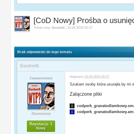
[CoD Nowy] Prośba o usunięc
Temat rozp.
SocketS
,
23.04.2015 00:27
Brak odpowiedzi do tego tematu
SocketS
Napisano
23.04.2015 00:27
Zaawansowany
Szukam osoby która usunęła by mi w
Załączone pliki
codperk_granatodlamkowy.sm
codperk_granatodlamkowy.am
Zbanowany
Reputacja: 1
Nowy