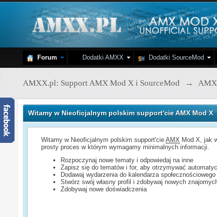
Forum
Dodatki AMXX
Dodatki SourceMod
AMXX.pl: Support AMX Mod X i SourceMod
→
AMX
Witamy w Nieoficjalnym polskim support'cie AMX Mod X
Witamy w Nieoficjalnym polskim support'cie
AMX
Mod X, jak w
prosty proces w którym wymagamy minimalnych informacji.
Rozpoczynaj nowe tematy i odpowiedaj na inne
Zapisz się do tematów i for, aby otrzymywać automatyc
Dodawaj wydarzenia do kalendarza społecznościowego
Stwórz swój własny profil i zdobywaj nowych znajomyc
Zdobywaj nowe doświadczenia