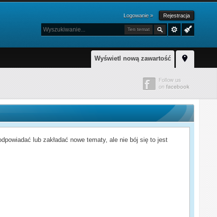
Logowanie »
Rejestracja
Ten temat
Wyświetl nową zawartość
powiadać lub zakładać nowe tematy, ale nie bój się to jest