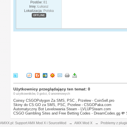
Postów:
81
Imię:
Łukasz
Lokalizacja:
Polska
OFFLINE
Użytkownicy przeglądający ten temat: 0
0 użytkowników, 0 gości, 0 anonimowych
Coinsy CSGOPolygon Za SMS, PSC , Przelew - CoinSell.pro
Skiny do CS:GO za SMS, PSC, Przelew - CSGOPaka.com
Automatyczny Bot Levelowania Steam - LVLUPSteam.com
CSGO Gambling Sites and Free Betting Codes - DreamCodes.gg
💸 
AMXX.pl: Support AMX Mod X i SourceMod
→
AMX Mod X
→
Problemy z plug