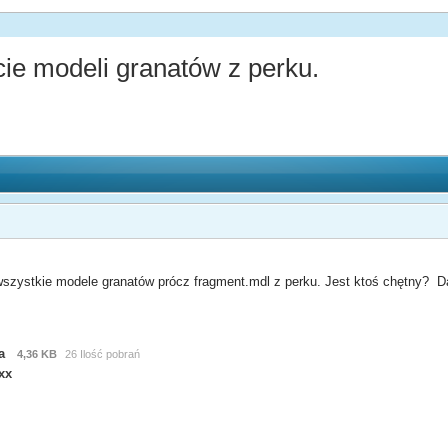
ie modeli granatów z perku.
szystkie modele granatów prócz fragment.mdl z perku. Jest ktoś chętny? D
a
4,36 KB
26 Ilość pobrań
xx