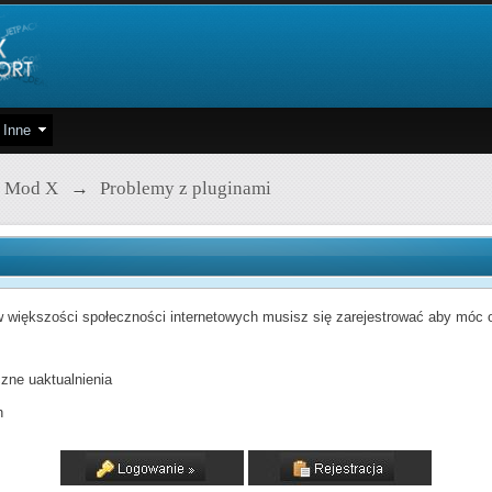
Inne
 Mod X
→
Problemy z pluginami
 większości społeczności internetowych musisz się zarejestrować aby móc od
zne uaktualnienia
h