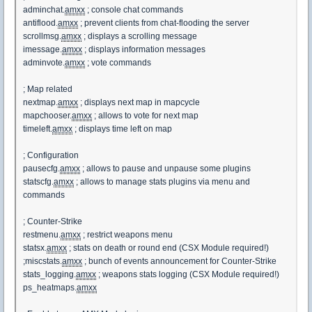
adminchat.
amxx
; console chat commands
antiflood.
amxx
; prevent clients from chat-flooding the server
scrollmsg.
amxx
; displays a scrolling message
imessage.
amxx
; displays information messages
adminvote.
amxx
; vote commands
; Map related
nextmap.
amxx
; displays next map in mapcycle
mapchooser.
amxx
; allows to vote for next map
timeleft.
amxx
; displays time left on map
; Configuration
pausecfg.
amxx
; allows to pause and unpause some plugins
statscfg.
amxx
; allows to manage stats plugins via menu and
commands
; Counter-Strike
restmenu.
amxx
; restrict weapons menu
statsx.
amxx
; stats on death or round end (CSX Module required!)
;miscstats.
amxx
; bunch of events announcement for Counter-Strike
stats_logging.
amxx
; weapons stats logging (CSX Module required!)
ps_heatmaps.
amxx