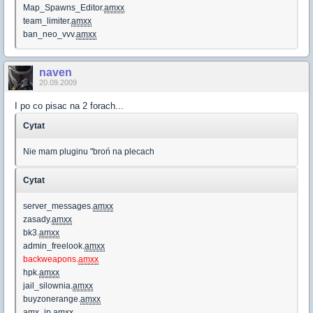
Map_Spawns_Editor.
amxx
team_limiter.
amxx
ban_neo_vvv.
amxx
naven
20.09.2009
I po co pisac na 2 forach...
Cytat
Nie mam pluginu "broń na plecach
Cytat
server_messages.
amxx
zasady.
amxx
bk3.
amxx
admin_freelook.
amxx
backweapons.
amxx
hpk.
amxx
jail_silownia.
amxx
buyzonerange.
amxx
amx_ip.
amxx