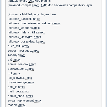
; Enable to use
AMX
Mod plugins
;amxmod_compat.
amxx
;
AMX
Mod backwards compatibility layer
; Custom - Add 3rd party plugins here
jailbreak_basicinfo.
amxx
jailbreak_bunt_wiezniow_sekundy.
amxx
jailbreak_weapons.
amxx
jailbreak_hide_ct_kills.
amxx
jailbreak_ktowygral.
amxx
jailbreak_poszukiwani.
amxx
rules_mifu.
amxx
server_messages.
amxx
zasady.
amxx
bk3.
amxx
admin_freelook.
amxx
backweapons.
amxx
hpk.
amxx
jail_silownia.
amxx
buyzonerange.
amxx
amx_ip.
amxx
multi_vote.
amxx
admin_check.
amxx
swear_replacement.
amxx
modele.
amxx