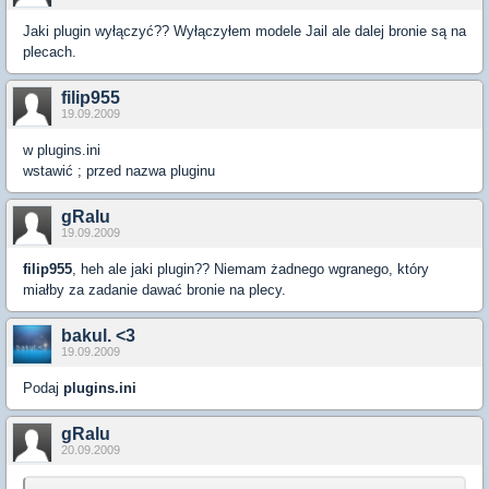
Jaki plugin wyłączyć?? Wyłączyłem modele Jail ale dalej bronie są na
plecach.
filip955
19.09.2009
w plugins.ini
wstawić ; przed nazwa pluginu
gRalu
19.09.2009
filip955
, heh ale jaki plugin?? Niemam żadnego wgranego, który
miałby za zadanie dawać bronie na plecy.
bakul. <3
19.09.2009
Podaj
plugins.ini
gRalu
20.09.2009