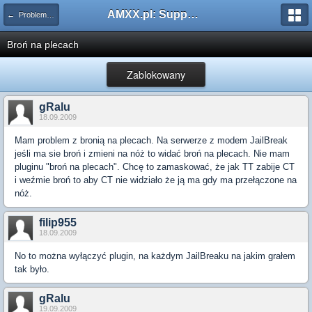
AMXX.pl: Support AMX Mod X i SourceMod
← Problemy z pluginami
Broń na plecach
Zablokowany
gRalu
18.09.2009
Mam problem z bronią na plecach. Na serwerze z modem JailBreak
jeśli ma sie broń i zmieni na nóż to widać broń na plecach. Nie mam
pluginu "broń na plecach". Chcę to zamaskować, że jak TT zabije CT
i weźmie broń to aby CT nie widziało że ją ma gdy ma przełączone na
nóż.
filip955
18.09.2009
No to można wyłączyć plugin, na każdym JailBreaku na jakim grałem
tak było.
gRalu
19.09.2009