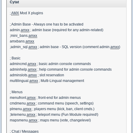
Cytat
;
AMX
Mod X plugins
; Admin Base - Always one has to be activated
admin.
amxx
; admin base (required for any admin-related)
;mini_bans.
amxx
amxbans.
amxx
;admin_sql.
amxx
; admin base - SQL version (comment admin.
amxx
)
; Basic
admincmd.
amxx
; basic admin console commands
adminhelp.
amxx
; help command for admin console commands
adminslots.
amxx
; slot reservation
multilingual.
amxx
; Multi-Lingual management
; Menus
menufront.
amxx
; front-end for admin menus
cmdmenu.
amxx
; command menu (speech, settings)
plmenu.
amxx
; players menu (kick, ban, client cmds.)
;telemenu.
amxx
; teleport menu (Fun Module required!)
mapsmenu.
amxx
; maps menu (vote, changelevel)
; Chat / Messages