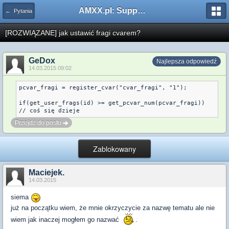
AMXX.pl: Support AMX Mod X i SourceMod
← Pytania
[ROZWIĄZANE] jak ustawić fragi cvarem?
GeDox
Najlepsza odpowiedź
14.03.2015 09:02
pcvar_fragi = register_cvar("cvar_fragi", "1");

if(get_user_frags(id) >= get_pcvar_num(pcvar_fragi))

Przejdź do postu
Zablokowany
Maciejek.
14.03.2015
siema
już na początku wiem, że mnie okrzyczycie za nazwę tematu ale nie
wiem jak inaczej mogłem go nazwać
.