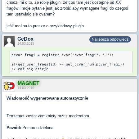
chodzi mi o to, że robię plugin, że coś tam jest dostępne od XX
fragów i moje pytanie jest jak zrobić aby wymagane fragi do czegoś
tam ustawiało się cvarem?
jeśli można to proszę o przykładowy plugin.
GeDox
Najlepsza odpowiedź
14.03.2015
pcvar_fragi = register_cvar("cvar_fragi", "1");

if(get_user_frags(id) >= get_pcvar_num(pcvar_fragi))

MAGNET
14.03.2015
Wiadomość wygenerowana automatycznie
Ten temat został zamknięty przez moderatora.
Powód:
Pomoc udzielona