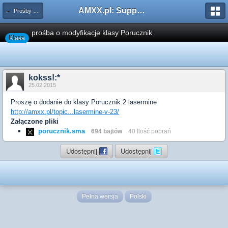
AMXX.pl: Support AMX Mod X i SourceMod
← Prośby o modyfikacje silników/klas/perków
prośba o modyfikacje klasy Porucznik
Klasa
kokss!:*
25.02.2015
Proszę o dodanie do klasy Porucznik 2 lasermine
http://amxx.pl/topic...lasermine-v-23/
Załączone pliki
porucznik.sma
694 bajtów
40 Ilość pobrań
Udostępnij
Udostępnij
Pełna wersja
Polski