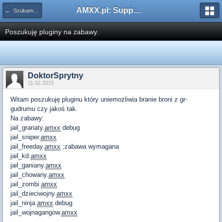
AMXX.pl: Support AMX Mod X i SourceMod
← Szukam pluginu
Poszukuję pluginy na zabawy.
DoktorSprytny
11.02.2015
Witam poszukuję pluginu który uniemożliwia branie broni z gr-
gudrumu czy jakoś tak.
Na zabawy:
jail_granaty.
amxx
debug
jail_sniper.
amxx
jail_freeday.
amxx
;zabawa wymagana
jail_kd.
amxx
jail_ganiany.
amxx
jail_chowany.
amxx
jail_zombi.
amxx
jail_dzieciwojny.
amxx
jail_ninja.
amxx
debug
jail_wojnagangow.
amxx