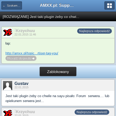
AMXX.pl: Support AMX Mod X i SourceMod
← Szukam pluginu
[ROZWIĄZANE] Jest taki plugin żeby co chwi...
`Krzychuu
Najlepsza odpowiedź
22.01.2015 11:46
łap:
http://amxx.pl/topic...rtiser-tag-you/
Przejdź do postu
Zablokowany
Gustav
22.01.2015
Jest taki plugin żeby co chwile na sayu pisało: Forum serwera.... lub
opiekunem serwera jest...
`Krzychuu
Najlepsza odpowiedź
22.01.2015