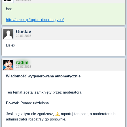
łap:
http://amxx.pl/topic...rtiser-tag-you/
Gustav
22.01.2015
Dziex
radim
22.01.2015
Wiadomość wygenerowana automatycznie
Ten temat został zamknięty przez moderatora.
Powód:
Pomoc udzielona
Jeśli się z tym nie zgadzasz,
raportuj ten post, a moderator lub
administrator rozpatrzy go ponownie.