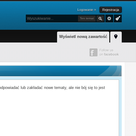
Logowanie »
Rejestracja
Ten temat
Wyświetl nową zawartość
powiadać lub zakładać nowe tematy, ale nie bój się to jest