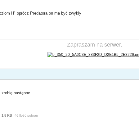
poziom H" oprócz Predatora on ma być zwykły
Zapraszam na serwer.
 zrobię następne.
1,5 KB
46 Ilość pobrań
x