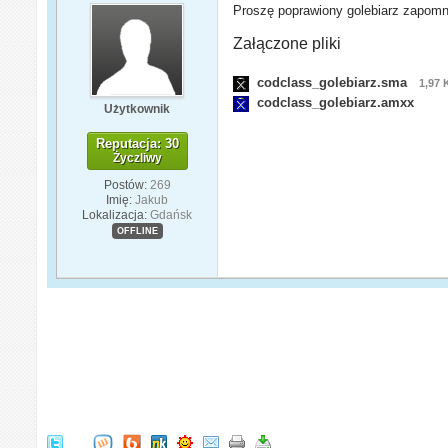
Proszę poprawiony golebiarz zapomnia
Załączone pliki
codclass_golebiarz.sma
1,97 
codclass_golebiarz.amxx
Użytkownik
Reputacja: 30
Życzliwy
Postów:
269
Imię:
Jakub
Lokalizacja:
Gdańsk
OFFLINE