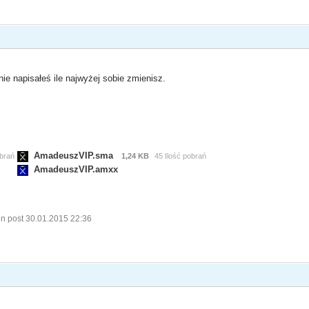
 napisałeś ile najwyżej sobie zmienisz.
AmadeuszVIP.sma
obrań
1,24 KB
45 Ilość pobrań
AmadeuszVIP.amxx
n post 30.01.2015 22:36