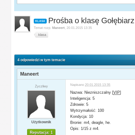
Prośba o klasę Gołębiarz 
KLASA
Temat rozp.
Maneert
,
20.01.2015 13:35
klasa
4 odpowiedzi w tym temacie
Maneert
Napisano
20.01.2015 13:35
Życzliwy
Nazwa: Niezniszczalny [
VIP
]
Inteligencja: 5
Zdrowie: 5
Wytrzymałość: 100
Kondycja: 10
Użytkownik
Bronie: m4, deagle, he.
Opis: 1/15 z m4.
Reputacja: 1