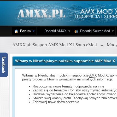
Forum
Dodatki AMXX
Dodatki SourceMod
AMXX.pl: Support AMX Mod X i SourceMod
→
Mod
Witamy w Nieoficjalnym polskim support'cie AMX Mod X
Witamy w Nieoficjalnym polskim support'cie
AMX
Mod X, jak w
prosty proces w którym wymagamy minimalnych informacji.
Rozpoczynaj nowe tematy i odpowiedaj na inne
Zapisz się do tematów i for, aby otrzymywać automatyc
Dodawaj wydarzenia do kalendarza społecznościowego
Stwórz swój własny profil i zdobywaj nowych znajomyc
Zdobywaj nowe doświadczenia