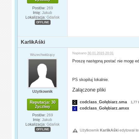
Postów:
269
Imię:
Jakub
Lokalizacja:
Gdańsk
OFFLINE
KarlikAśki
Napisano
30.01.2015 20:31
Wszechwidzący
Proszę następną postać nie mogę ed
PS skopiluj lokalnie.
Załączone pliki
Użytkownik
codclass_Gołębiarz.sma
Reputacja: 30
1,77
Życzliwy
codclass_Gołębiarz.amxx
Postów:
269
Imię:
Jakub
Lokalizacja:
Gdańsk
OFFLINE
Użytkownik
KarlikAśki
edytował te