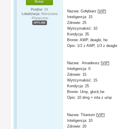
Nowy
Postów:
28
Nazwa: Gołębiarz [
VIP
]
Lokalizacja:
Warszawa
Inteligencja: 15
-Piaseczno
Zdrowie: 25
OFFLINE
Wytrzymałość: 10
Kondycja: 35
Bronie: AWP, deagle, he.
Opis: 1/2 z AWP, 1/3 z deagle
Nazwa: Amadeusz [
VIP
]
Inteligencja: 0
Zdrowie: 15
Wytrzymałość: 15
Kondycja: 25
Bronie: Ump, glock,he.
Opis: 10 dmg + inta z ump
Nazwa: Titanium [
VIP
]
Inteligencja: 10
Zdrowie: 20