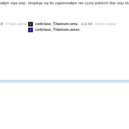
łęm vipa oraz skopiluje się bo zapomniałęm nie czyta polskich liter oraz ti
codclass_Titanium.sma
KB
47 Ilość pobrań
2,16 KB
38 Ilość pobrań
codclass_Titanium.amxx