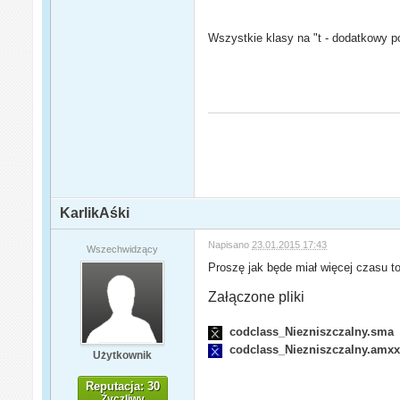
Wszystkie klasy na "t - dodatkowy 
KarlikAśki
Napisano
23.01.2015 17:43
Wszechwidzący
Proszę jak będe miał więcej czasu to
Załączone pliki
codclass_Niezniszczalny.sma
codclass_Niezniszczalny.amx
Użytkownik
Reputacja: 30
Życzliwy