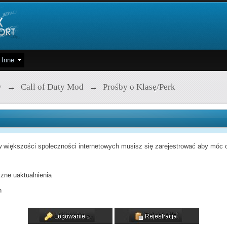
Inne
y
→
Call of Duty Mod
→
Prośby o Klasę/Perk
 większości społeczności internetowych musisz się zarejestrować aby móc od
zne uaktualnienia
h