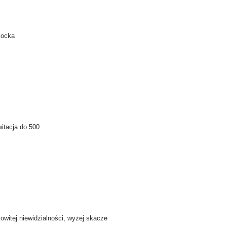
locka
itacja do 500
witej niewidzialności, wyżej skacze