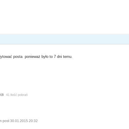
ytować posta ponieważ było to 7 dni temu.
 KB
41 Ilość pobrań
n post 30.01.2015 20:32