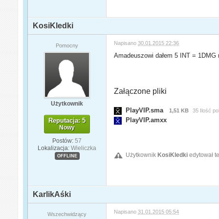
KosiKledki
Napisano
30.01.2015 22:36
Pomocny
Amadeuszowi dałem 5 INT = 1DMG nie
Załączone pliki
Użytkownik
PlayVIP.sma
1,51 KB
35 Ilość p
PlayVIP.amxx
Reputacja: 5
Nowy
Postów:
57
Lokalizacja:
Wieliczka
Użytkownik
KosiKledki
edytował te
OFFLINE
KarlikAśki
Napisano
31.01.2015 05:54
Wszechwidzący