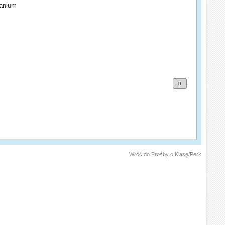
tanium
0
Wróć do Prośby o Klasę/Perk