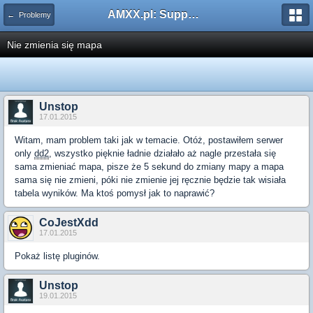
AMXX.pl: Support AMX Mod X i SourceMod
← Problemy
Nie zmienia się mapa
Unstop
17.01.2015
Witam, mam problem taki jak w temacie. Otóż, postawiłem serwer
only
dd2
, wszystko pięknie ładnie działało aż nagle przestała się
sama zmieniać mapa, pisze że 5 sekund do zmiany mapy a mapa
sama się nie zmieni, póki nie zmienie jej ręcznie będzie tak wisiała
tabela wyników. Ma ktoś pomysł jak to naprawić?
CoJestXdd
17.01.2015
Pokaż listę pluginów.
Unstop
19.01.2015